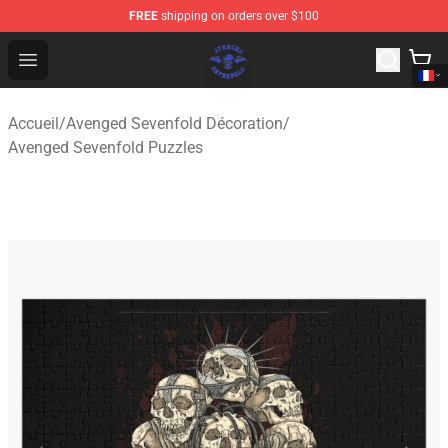
FREE
shipping on orders over $100
Avenged Sevenfold Shop - Official Avenged Sevenfold M
Open menu
Accueil
/
Avenged Sevenfold Décoration
/
Avenged Sevenfold Puzzles