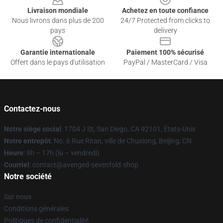
Livraison mondiale
Achetez en toute confiance
Nous livrons dans plus de 200
24/7 Protected from clicks to
pays
delivery
Garantie internationale
Paiement 100% sécurisé
Offert dans le pays d'utilisation
PayPal / MasterCard / Visa
Contactez-nous
Notre siège social
: 1704 J St, San Diego, CA 92101, États-Unis
Notre entrepôt
: No. 6 Rue Ritan, ville de Chuxiong, Beijing, CN
Heure
: 9h – 17h (lu – vendredi)
Courriel
: contact@avenged-sevenfold.shop
Notre société
Sur nous
Conditions générales
Politiques de confidentialité