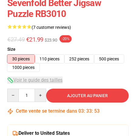
Sevenfold Better Jigsaw
Puzzle RB3010
(7 customer reviews)
€27.49
€21.99
-20%
$23.90
Size
30 pieces
110 pieces
252 pieces
500 pieces
1000 pieces
Voir le guide des tailles
Quantity
AJOUTER AU PANIER
Cette vente se termine dans
03
:
33
:
53
Deliver to United States