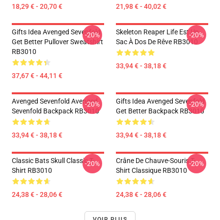
18,29 € - 20,70 €
21,98 € - 40,02 €
Gifts Idea Avenged Sevenfold
Skeleton Reaper Life Est Un
-20%
-20%
Get Better Pullover Sweatshirt
Sac À Dos De Rêve RB3010
RB3010
33,94 € - 38,18 €
37,67 € - 44,11 €
Avenged Sevenfold Avenged
Gifts Idea Avenged Sevenfold
-20%
-20%
Sevenfold Backpack RB3010
Get Better Backpack RB3010
33,94 € - 38,18 €
33,94 € - 38,18 €
Classic Bats Skull Classic T-
Crâne De Chauve-Souris T-
-20%
-20%
Shirt RB3010
Shirt Classique RB3010
24,38 € - 28,06 €
24,38 € - 28,06 €
VOIR PLUS