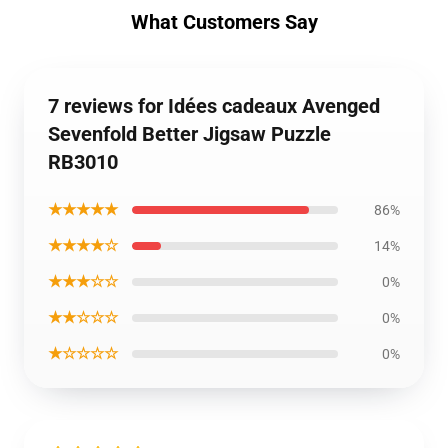
What Customers Say
7 reviews for Idées cadeaux Avenged
Sevenfold Better Jigsaw Puzzle
RB3010
★★★★★
86%
★★★★☆
14%
★★★☆☆
0%
★★☆☆☆
0%
★☆☆☆☆
0%