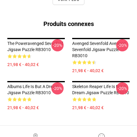
Produits connexes
The Poweravenged Sevenfold
Avenged Sevenfold Avenged
-20%
-20%
Jigsaw Puzzle RB3010
Sevenfold Jigsaw Puzzle
RB3010
21,98 € - 40,02 €
21,98 € - 40,02 €
Albums Life Is But A Dream
Skeleton Reaper Life Is But A
-20%
-20%
Jigsaw Puzzle RB3010
Dream Jigsaw Puzzle RB3010
21,98 € - 40,02 €
21,98 € - 40,02 €
Footer