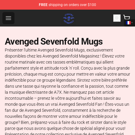
FREE
shipping on orders over $100
Avenged Sevenfold Shop - Official Avenged Sevenfold M
Open menu
Avenged Sevenfold Mugs
Présenter l'ultime Avenged Sevenfold Mugs, exclusivement
disponibles chez les Avenged Sevenfold Magasinez ! Élevez votre
routine matinale avec ces tasses emblématiques qui allient
parfaitement style et attitude rock 'n' roll. Conçu avec la plus grande
précision, chaque mug est conçu pour mettre en valeur votre amour
indéfectible pour ce groupe légendaire. Sirotez votre bière préférée
dans une tasse qui rayonne la confiance et la passion, tout comme
la musique électrisante de A7X. Ne manquez pas cet article
incontournable – prenez le vôtre aujourd'hui et faites savoir au
monde que vous êtes un vrai Avenged Sevenfold Fan ! Êtes-vous un
fan dur de Avenged Sevenfold, constamment à la recherche de
nouvelles façons de montrer votre amour indéfectible pour le
groupe? Bien, préparez-vous à faire du rock et siroter dans le style
parce que nous avons quelque chose de spécial aligné pour vous!
Présentation de notre collection exclusive de Avenged Sevenfold