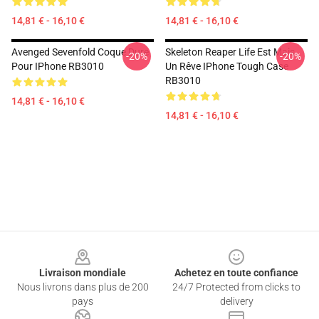
14,81 € - 16,10 €
14,81 € - 16,10 €
Avenged Sevenfold Coque Dure
Skeleton Reaper Life Est Mais
-20%
-20%
Pour IPhone RB3010
Un Rêve IPhone Tough Case
RB3010
14,81 € - 16,10 €
14,81 € - 16,10 €
Footer
Livraison mondiale
Achetez en toute confiance
Nous livrons dans plus de 200
24/7 Protected from clicks to
pays
delivery