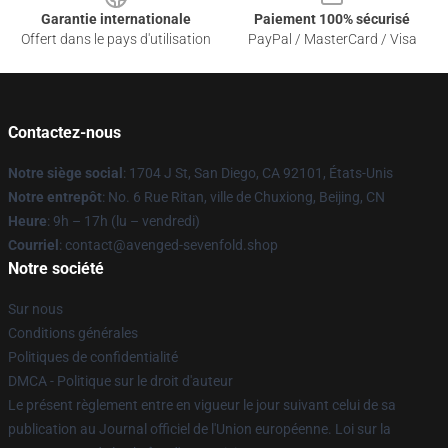
Garantie internationale
Paiement 100% sécurisé
Offert dans le pays d'utilisation
PayPal / MasterCard / Visa
Contactez-nous
Notre siège social
: 1704 J St, San Diego, CA 92101, États-Unis
Notre entrepôt
: No. 6 Rue Ritan, ville de Chuxiong, Beijing, CN
Heure
: 9h – 17h (lu – vendredi)
Courriel
: contact@avenged-sevenfold.shop
Notre société
Sur nous
Conditions générales
Politiques de confidentialité
DMCA - Politique sur le droit d'auteur
Le présent règlement entre en vigueur le jour suivant celui de sa
publication au Journal officiel de l'Union européenne. Loi sur la