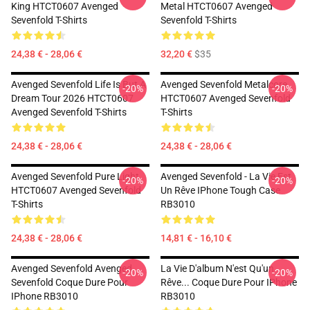
King HTCT0607 Avenged
Metal HTCT0607 Avenged
Sevenfold T-Shirts
Sevenfold T-Shirts
24,38 € - 28,06 €
32,20 €
$35
Avenged Sevenfold Life Is But A
Avenged Sevenfold Metalcore
-20%
-20%
Dream Tour 2026 HTCT0607
HTCT0607 Avenged Sevenfold
Avenged Sevenfold T-Shirts
T-Shirts
24,38 € - 28,06 €
24,38 € - 28,06 €
Avenged Sevenfold Pure Light
Avenged Sevenfold - La Vie Est
-20%
-20%
HTCT0607 Avenged Sevenfold
Un Rêve IPhone Tough Case
T-Shirts
RB3010
24,38 € - 28,06 €
14,81 € - 16,10 €
Avenged Sevenfold Avenged
La Vie D'album N'est Qu'un
-20%
-20%
Sevenfold Coque Dure Pour
Rêve... Coque Dure Pour IPhone
IPhone RB3010
RB3010