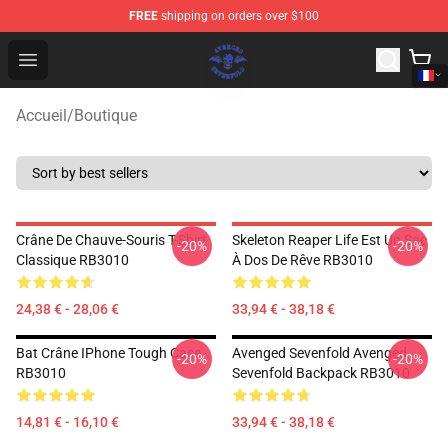
FREE
shipping on orders over $100
Avenged Sevenfold Shop - Official Avenged Sevenfold M
Open menu
Accueil
/
Boutique
Crâne De Chauve-Souris T-Shirt
Skeleton Reaper Life Est Un Sac
-20%
-20%
Classique RB3010
À Dos De Rêve RB3010
24,38 € - 28,06 €
33,94 € - 38,18 €
Bat Crâne IPhone Tough Case
Avenged Sevenfold Avenged
-20%
-20%
RB3010
Sevenfold Backpack RB3010
14,81 € - 16,10 €
33,94 € - 38,18 €