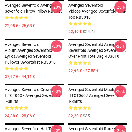
Avenged Sevenfold Avenged
Avenged Sevenfold
-20%
-20%
Sevenfold Throw Pillow RB3010
Videos,avenged Sevenfold Tank
Top RB3010
22,08 € - 26,68 €
22,49 €
$24.45
Avenged Sevenfold
Avenged Sevenfold Avenged
-20%
-20%
Album,avenged Sevenfold
Sevenfold Avenged Sevenfold All
Lyrics,avenged Sevenfold
Over Print Tote Bag RB3010
Pullover Sweatshirt RB3010
22,95 € - 27,55 €
37,67 € - 44,11 €
Avenged Sevenfold Crewneck
Avenged Sevenfold Machinery
-20%
-20%
HTCT0607 Avenged Sevenfold
HTCT0607 Avenged Sevenfold
T-Shirts
T-Shirts
24,38 € - 28,06 €
32,20 €
$35
Avenged Sevenfold Hail To The
Avenged Sevenfold Rare Heavy
-20%
-20%