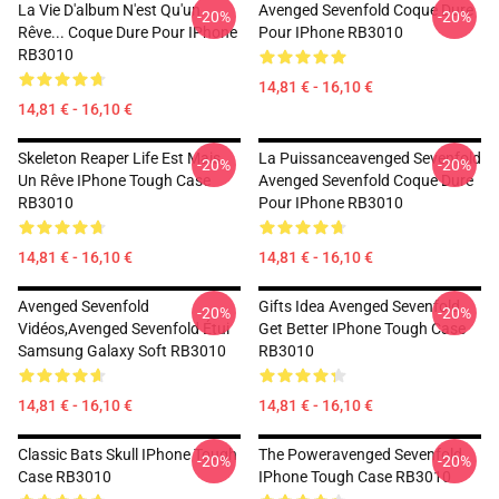
La Vie D'album N'est Qu'un
Avenged Sevenfold Coque Dure
-20%
-20%
Rêve... Coque Dure Pour IPhone
Pour IPhone RB3010
RB3010
14,81 € - 16,10 €
14,81 € - 16,10 €
Skeleton Reaper Life Est Mais
La Puissanceavenged Sevenfold
-20%
-20%
Un Rêve IPhone Tough Case
Avenged Sevenfold Coque Dure
RB3010
Pour IPhone RB3010
14,81 € - 16,10 €
14,81 € - 16,10 €
Avenged Sevenfold
Gifts Idea Avenged Sevenfold
-20%
-20%
Vidéos,avenged Sevenfold Étui
Get Better IPhone Tough Case
Samsung Galaxy Soft RB3010
RB3010
14,81 € - 16,10 €
14,81 € - 16,10 €
Classic Bats Skull IPhone Tough
The Poweravenged Sevenfold
-20%
-20%
Case RB3010
IPhone Tough Case RB3010