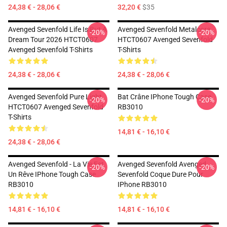
24,38 € - 28,06 €
32,20 €
$35
Avenged Sevenfold Life Is But A
Avenged Sevenfold Metalcore
-20%
-20%
Dream Tour 2026 HTCT0607
HTCT0607 Avenged Sevenfold
Avenged Sevenfold T-Shirts
T-Shirts
24,38 € - 28,06 €
24,38 € - 28,06 €
Avenged Sevenfold Pure Light
Bat Crâne IPhone Tough Case
-20%
-20%
HTCT0607 Avenged Sevenfold
RB3010
T-Shirts
14,81 € - 16,10 €
24,38 € - 28,06 €
Avenged Sevenfold - La Vie Est
Avenged Sevenfold Avenged
-20%
-20%
Un Rêve IPhone Tough Case
Sevenfold Coque Dure Pour
RB3010
IPhone RB3010
14,81 € - 16,10 €
14,81 € - 16,10 €