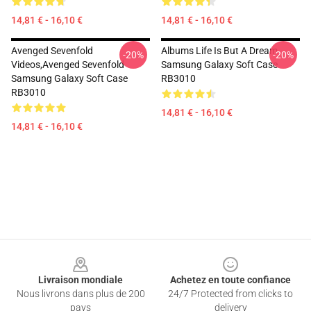
14,81 € - 16,10 €
14,81 € - 16,10 €
Avenged Sevenfold
Albums Life Is But A Dream
-20%
-20%
Videos,avenged Sevenfold
Samsung Galaxy Soft Case
Samsung Galaxy Soft Case
RB3010
RB3010
14,81 € - 16,10 €
14,81 € - 16,10 €
Footer
Livraison mondiale
Achetez en toute confiance
Nous livrons dans plus de 200
24/7 Protected from clicks to
pays
delivery