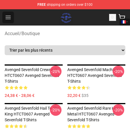
FREE
shipping on orders over $100
Avenged Sevenfold Shop - Official Avenged Sevenfold M
Open menu
Accueil
/
Boutique
Avenged Sevenfold Crewneck
Avenged Sevenfold Machinery
-20%
-20%
HTCT0607 Avenged Sevenfold
HTCT0607 Avenged Sevenfold
T-Shirts
T-Shirts
24,38 € - 28,06 €
32,20 €
$35
Avenged Sevenfold Hail To The
Avenged Sevenfold Rare Heavy
-20%
-20%
King HTCT0607 Avenged
Metal HTCT0607 Avenged
Sevenfold T-Shirts
Sevenfold T-Shirts