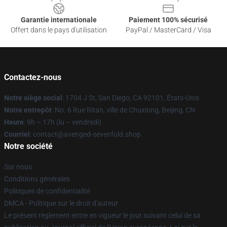
Garantie internationale
Paiement 100% sécurisé
Offert dans le pays d'utilisation
PayPal / MasterCard / Visa
Contactez-nous
Notre siège social
: 1704 J St, San Diego, CA 92101, États-Unis
Notre entrepôt
: No. 6 Rue Ritan, ville de Chuxiong, Beijing, CN
Heure
: 9h – 17h (lu – vendredi)
Courriel
: contact@avenged-sevenfold.shop
Notre société
Sur nous
Conditions générales
Politiques de confidentialité
DMCA - Politique sur le droit d'auteur
Le présent règlement entre en vigueur le jour suivant celui de sa