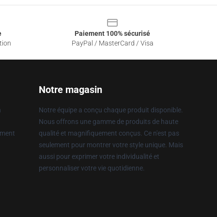
e
Paiement 100% sécurisé
tion
PayPal / MasterCard / Visa
Notre magasin
n
Notre équipe a conçu chaque produit disponible.
Nous offrons une gamme de produits de haute
ement
qualité et magnifiquement conçus. Ce n'est pas
seulement pour montrer votre style unique. Mais
aussi pour exprimer votre individualité et
personnaliser votre vie quotidienne.