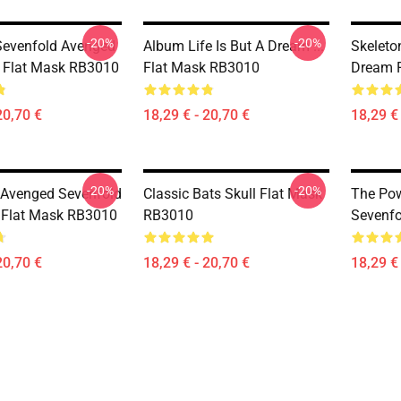
-20%
-20%
Sevenfold Avenged
Album Life Is But A Dream ...
Skeleton
 Flat Mask RB3010
Flat Mask RB3010
Dream 
20,70 €
18,29 € - 20,70 €
18,29 € 
-20%
-20%
a Avenged Sevenfold
Classic Bats Skull Flat Mask
The Po
r Flat Mask RB3010
RB3010
Sevenfo
20,70 €
18,29 € - 20,70 €
18,29 € 