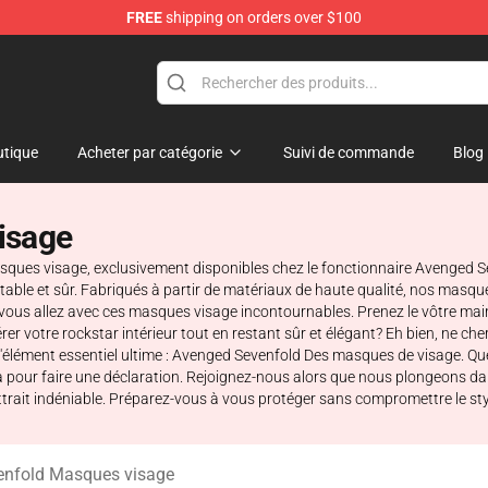
FREE
shipping on orders over $100
 Merchandise Store
tique
Acheter par catégorie
Suivi de commande
Blog
isage
asques visage, exclusivement disponibles chez le fonctionnaire Avenged
le et sûr. Fabriqués à partir de matériaux de haute qualité, nos masques
vous allez avec ces masques visage incontournables. Prenez le vôtre main
érer votre rockstar intérieur tout en restant sûr et élégant? Eh bien, ne ch
'élément essentiel ultime : Avenged Sevenfold Des masques de visage. Qu
à pour faire une déclaration. Rejoignez-nous alors que nous plongeons 
ttrait indéniable. Préparez-vous à vous protéger sans compromettre le style
enfold Masques visage