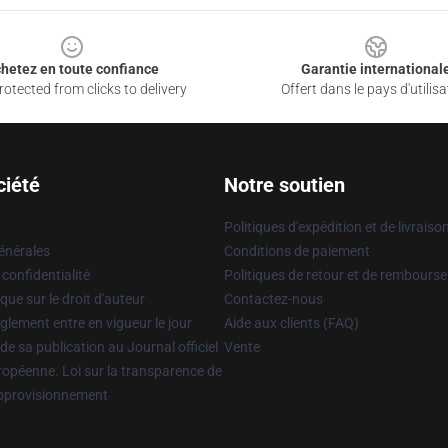
hetez en toute confiance
Garantie international
otected from clicks to delivery
Offert dans le pays d'utilisa
ciété
Notre soutien
Politiques d'expédition et de livraiso
énérales
Conditions de paiement
 confidentialité
Politiques de retour et de rembours
que sur le droit d'auteur
Contactez-nous
glement entre en vigueur le jour
Aide aux clients (FAQ)
 de sa publication au Journal officiel
Vente
uropéenne. Loi sur la transparence de
approvisionnement