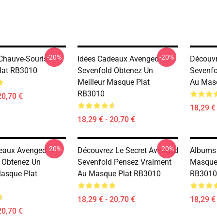
-20%
-20%
Chauve-Souris
Idées Cadeaux Avenged
Découvr
lat RB3010
Sevenfold Obtenez Un
Sevenfo
Meilleur Masque Plat
Au Mas
RB3010
20,70 €
18,29 € 
18,29 € - 20,70 €
-20%
-20%
eaux Avenged
Découvrez Le Secret Avenged
Albums 
 Obtenez Un
Sevenfold Pensez Vraiment
Masque 
Masque Plat
Au Masque Plat RB3010
RB3010
18,29 € - 20,70 €
18,29 € 
20,70 €