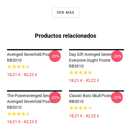
VER MÁS
Productos relacionados
Avenged Sevenfold Poster
Day Gift Avenged Sevenfold
-20%
-20%
RB3010
Everyone Ought Poster
RB3010
18,21 € - 42,22 €
18,21 € - 42,22 €
The Poweravenged Sevenfold
Classic Bats Skull Poster
-20%
-20%
Avenged Sevenfold Poster
RB3010
RB3010
18,21 € - 42,22 €
18,21 € - 42,22 €