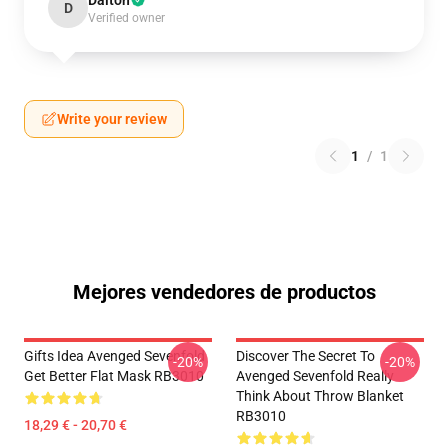
Dalton
D
Verified owner
Write your review
1
/
1
Mejores vendedores de productos
Gifts Idea Avenged Sevenfold
Discover The Secret To
-20%
-20%
Get Better Flat Mask RB3010
Avenged Sevenfold Really
Think About Throw Blanket
RB3010
18,29 € - 20,70 €