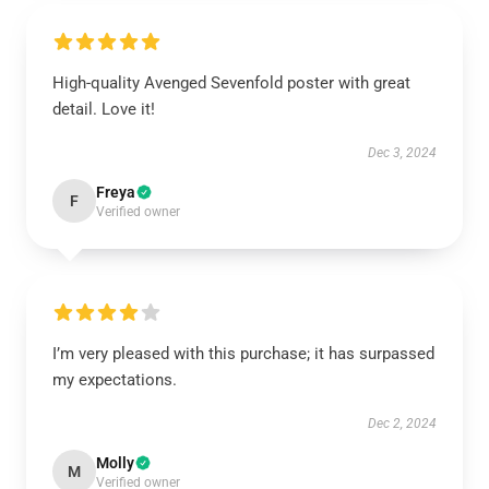
High-quality Avenged Sevenfold poster with great
detail. Love it!
Dec 3, 2024
Freya
F
Verified owner
I’m very pleased with this purchase; it has surpassed
my expectations.
Dec 2, 2024
Molly
M
Verified owner