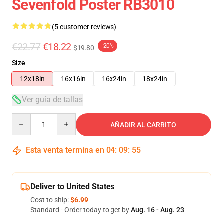
Sevenfold Poster RB3010
(5 customer reviews)
€22.77
€18.22
-20%
$19.80
Size
12x18in
16x16in
16x24in
18x24in
Ver guía de tallas
Quantity
AÑADIR AL CARRITO
Esta venta termina en
04
:
09
:
54
Deliver to United States
Cost to ship:
$6.99
Standard - Order today to get by
Aug. 16 - Aug. 23