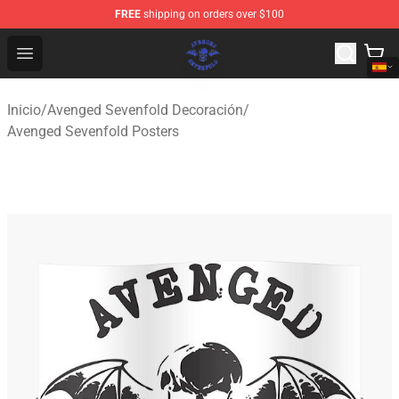
FREE
shipping on orders over $100
Avenged Sevenfold Shop - Official Avenged Sevenfold M
Open menu
Inicio
/
Avenged Sevenfold Decoración
/
Avenged Sevenfold Posters