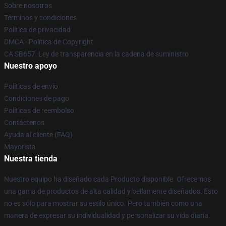
Sobre nosotros
Términos y condiciones
Política de privacidad
DMCA - Política de Copyright
CA SB657: Ley de transparencia en la cadena de suministro
Nuestro apoyo
Políticas de envío
Condiciones de pago
Políticas de reembolso
Contáctenos
Ayuda al cliente (FAQ)
Mayorista
Nuestra tienda
Nuestro equipo ha diseñado cada Producto disponible. Ofrecemos
una gama de productos de alta calidad y bellamente diseñados. Esto
no es sólo para mostrar su estilo único. Pero también como una
manera de expresar su individualidad y personalizar su vida diaria.