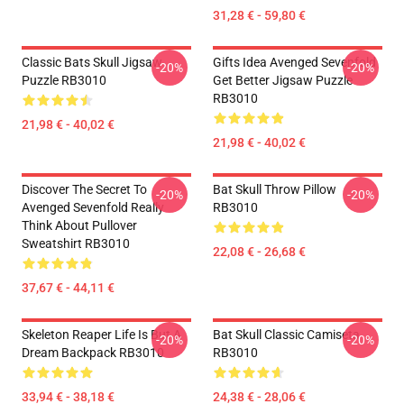
31,28 € - 59,80 €
Classic Bats Skull Jigsaw
Gifts Idea Avenged Sevenfold
-20%
-20%
Puzzle RB3010
Get Better Jigsaw Puzzle
RB3010
21,98 € - 40,02 €
21,98 € - 40,02 €
Discover The Secret To
Bat Skull Throw Pillow
-20%
-20%
Avenged Sevenfold Really
RB3010
Think About Pullover
Sweatshirt RB3010
22,08 € - 26,68 €
37,67 € - 44,11 €
Skeleton Reaper Life Is But A
Bat Skull Classic Camiseta
-20%
-20%
Dream Backpack RB3010
RB3010
33,94 € - 38,18 €
24,38 € - 28,06 €