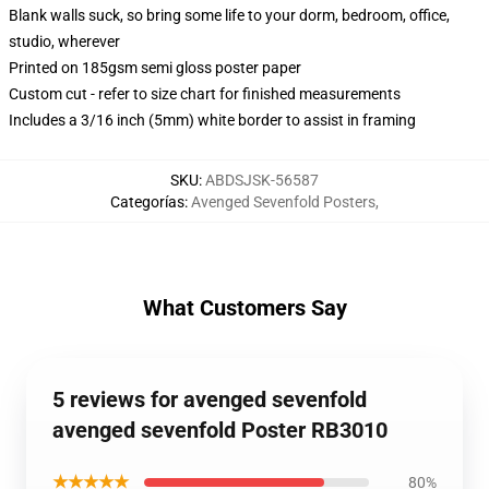
Blank walls suck, so bring some life to your dorm, bedroom, office,
studio, wherever
Printed on 185gsm semi gloss poster paper
Custom cut - refer to size chart for finished measurements
Includes a 3/16 inch (5mm) white border to assist in framing
SKU
:
ABDSJSK-56587
Categorías
:
Avenged Sevenfold Posters
,
What Customers Say
5 reviews for avenged sevenfold
avenged sevenfold Poster RB3010
★★★★★
80%