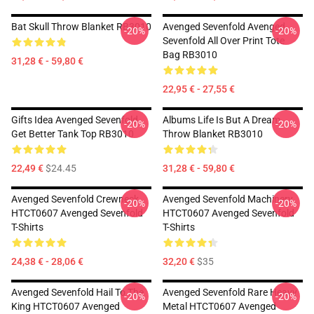
Bat Skull Throw Blanket RB3010
Avenged Sevenfold Avenged
-20%
-20%
Sevenfold All Over Print Tote
Bag RB3010
31,28 € - 59,80 €
22,95 € - 27,55 €
Gifts Idea Avenged Sevenfold
Albums Life Is But A Dream
-20%
-20%
Get Better Tank Top RB3010
Throw Blanket RB3010
22,49 €
$24.45
31,28 € - 59,80 €
Avenged Sevenfold Crewneck
Avenged Sevenfold Machinery
-20%
-20%
HTCT0607 Avenged Sevenfold
HTCT0607 Avenged Sevenfold
T-Shirts
T-Shirts
24,38 € - 28,06 €
32,20 €
$35
Avenged Sevenfold Hail To The
Avenged Sevenfold Rare Heavy
-20%
-20%
King HTCT0607 Avenged
Metal HTCT0607 Avenged