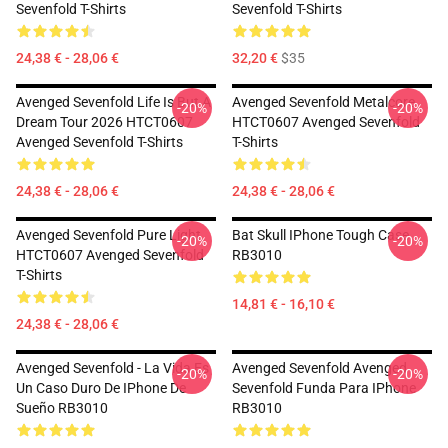
Sevenfold T-Shirts
Sevenfold T-Shirts
24,38 € - 28,06 €
32,20 €
$35
Avenged Sevenfold Life Is But A
Avenged Sevenfold Metalcore
-20%
-20%
Dream Tour 2026 HTCT0607
HTCT0607 Avenged Sevenfold
Avenged Sevenfold T-Shirts
T-Shirts
24,38 € - 28,06 €
24,38 € - 28,06 €
Avenged Sevenfold Pure Light
Bat Skull IPhone Tough Case
-20%
-20%
HTCT0607 Avenged Sevenfold
RB3010
T-Shirts
14,81 € - 16,10 €
24,38 € - 28,06 €
Avenged Sevenfold - La Vida Es
Avenged Sevenfold Avenged
-20%
-20%
Un Caso Duro De IPhone De
Sevenfold Funda Para IPhone
Sueño RB3010
RB3010