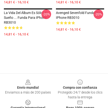
14,81 € - 16,10 €
14,81 € - 16,10 €
La Vida Del Álbum Es Sólo Un
Avenged Sevenfold Funda Para
-20%
-20%
Sueño ... Funda Para IPhone
IPhone RB3010
RB3010
14,81 € - 16,10 €
14,81 € - 16,10 €
Footer
Envío mundial
Compra con confianza
Enviamos a más de 200 países
Protegido 24/7 desde los clics
hasta la entrega
Garantía internacional
Pago 100% seguro