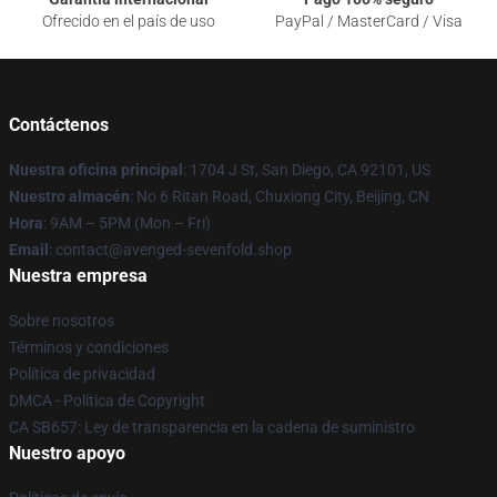
Ofrecido en el país de uso
PayPal / MasterCard / Visa
Contáctenos
Nuestra oficina principal
: 1704 J St, San Diego, CA 92101, US
Nuestro almacén
: No 6 Ritan Road, Chuxiong City, Beijing, CN
Hora
: 9AM – 5PM (Mon – Fri)
Email
: contact@avenged-sevenfold.shop
Nuestra empresa
Sobre nosotros
Términos y condiciones
Política de privacidad
DMCA - Política de Copyright
CA SB657: Ley de transparencia en la cadena de suministro
Nuestro apoyo