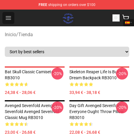
FREE
shipping on orders over $100
Avenged Sevenfold Shop - Official Avenged Sevenfold M
Open menu
Inicio
/
Tienda
Bat Skull Classic Camiseta
Skeleton Reaper Life Is But A
-20%
-20%
RB3010
Dream Backpack RB3010
24,38 € - 28,06 €
33,94 € - 38,18 €
Avenged Sevenfold Avenged
Day Gift Avenged Sevenfold
-20%
-20%
Sevenfold Avenged Sevenfold
Everyone Ought Throw Pillow
Classic Mug RB3010
RB3010
23,00 € - 26,68 €
22,08 € - 26,68 €