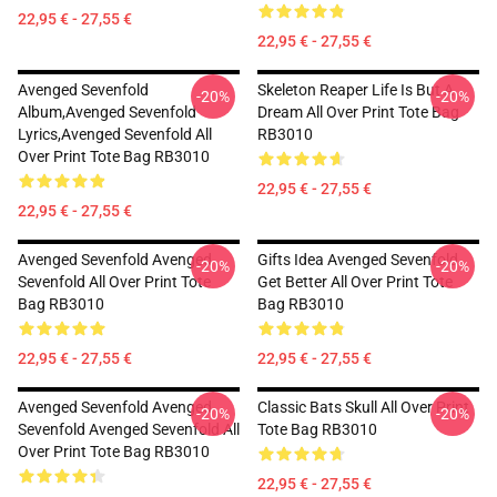
22,95 € - 27,55 €
22,95 € - 27,55 €
Avenged Sevenfold
Skeleton Reaper Life Is But A
-20%
-20%
Album,avenged Sevenfold
Dream All Over Print Tote Bag
Lyrics,avenged Sevenfold All
RB3010
Over Print Tote Bag RB3010
22,95 € - 27,55 €
22,95 € - 27,55 €
Avenged Sevenfold Avenged
Gifts Idea Avenged Sevenfold
-20%
-20%
Sevenfold All Over Print Tote
Get Better All Over Print Tote
Bag RB3010
Bag RB3010
22,95 € - 27,55 €
22,95 € - 27,55 €
Avenged Sevenfold Avenged
Classic Bats Skull All Over Print
-20%
-20%
Sevenfold Avenged Sevenfold All
Tote Bag RB3010
Over Print Tote Bag RB3010
22,95 € - 27,55 €