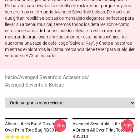
Prepárate para desatar tu estrella de rock interior porque hoy nos
sumergimos en el mundo Avenged Sevenfold bolsas. De mochilas
que gritan rebelión a bolsas de mensajero elegantes perfectas para
llevar su arsenal musical, tenemos todos los detalles sobre cómo
estos accesorios de badass pueden elevar su estilo mientras
mostrando orgullosamente su amor por esta banda icónica. Así
que toma una taza de café, coge "Salve al Rey", y únete a nosotros
mientras exploramos la última mercancía debe tener para cualquier
verdadero A7X aficionado!
Inicio
/
Avenged Sevenfold Accesorios
/
Avenged Sevenfold Bolsas
Album Life Is But A Dream ... All
Avenged Sevenfold - Life Is But
-20%
-20%
Over Print Tote Bag RB3010
A Dream All Over Print Tote Bag
RB3010