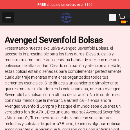
FREE
shipping on orders over $100
Avenged Sevenfold Shop - Official Avenged Sevenfold M
Open menu
Avenged Sevenfold Bolsas
Presentando nuestra exclusiva Avenged Sevenfold Bolsas, el
accesorio imprescindible para los fans duros. Eleva tu estilo y
muestra tu amor por esta legendaria banda de rock con nuestra
colección de alta calidad. Creado con pasión y atención al detalle,
estas bolsas están diseñadas para complementar perfectamente
cualquier traje mientras mantienes organizados todos tus
elementos esenciales. Si te diriges a un concierto o simplemente
quieres mostrar tu fandom en la vida cotidiana, nuestra Avenged
Sevenfold Las bolsas son la última declaración. No te conformes
con nada menos que la mercancía auténtica – tienda ahora
Avenged Sevenfold Compra y haz que el mundo sepa que eres un
verdadero fan de A7X! ¿Eres un duro muerto? Avenged Sevenfold
¿Aficionado? ¿Te encuentras encabezando con sus potentes
melodías y solistas de guitarra? Bueno, tenemos algunas noticias
emocionantes que harán que tu corazón corra con anticipación!