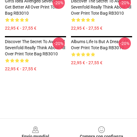
Gifts Idea Avenged Sevenfold
Discover The Secret To Avenged
-20%
-20%
Get Better All Over Print Tote
Sevenfold Really Think About All
Bag RB3010
Over Print Tote Bag RB3010
22,95 € - 27,55 €
22,95 € - 27,55 €
Discover The Secret To Avenged
Albums Life Is But A Dream All
-20%
-20%
Sevenfold Really Think About All
Over Print Tote Bag RB3010
Over Print Tote Bag RB3010
22,95 € - 27,55 €
22,95 € - 27,55 €
Footer
Envío mundial
Compra con confianza