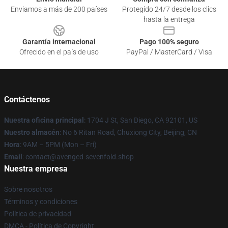
Enviamos a más de 200 países
Protegido 24/7 desde los clics
hasta la entrega
Garantía internacional
Pago 100% seguro
Ofrecido en el país de uso
PayPal / MasterCard / Visa
Contáctenos
Nuestra oficina principal
: 1704 J St, San Diego, CA 92101, US
Nuestro almacén
: No 6 Ritan Road, Chuxiong City, Beijing, CN
Hora
: 9AM – 5PM (Mon – Fri)
Email
: contact@avenged-sevenfold.shop
Nuestra empresa
Sobre nosotros
Términos y condiciones
Política de privacidad
DMCA - Política de Copyright