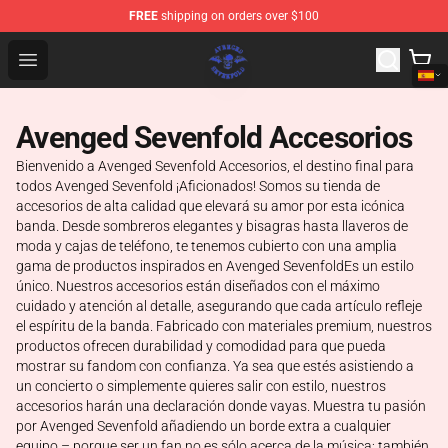
FREE
shipping on orders over $100
Avenged Sevenfold Shop - Official Avenged Sevenfold M
Open menu
Avenged Sevenfold Accesorios
Bienvenido a Avenged Sevenfold Accesorios, el destino final para
todos Avenged Sevenfold ¡Aficionados! Somos su tienda de
accesorios de alta calidad que elevará su amor por esta icónica
banda. Desde sombreros elegantes y bisagras hasta llaveros de
moda y cajas de teléfono, te tenemos cubierto con una amplia
gama de productos inspirados en Avenged SevenfoldEs un estilo
único. Nuestros accesorios están diseñados con el máximo
cuidado y atención al detalle, asegurando que cada artículo refleje
el espíritu de la banda. Fabricado con materiales premium, nuestros
productos ofrecen durabilidad y comodidad para que pueda
mostrar su fandom con confianza. Ya sea que estés asistiendo a
un concierto o simplemente quieres salir con estilo, nuestros
accesorios harán una declaración donde vayas. Muestra tu pasión
por Avenged Sevenfold añadiendo un borde extra a cualquier
equipo – porque ser un fan no es sólo acerca de la música; también