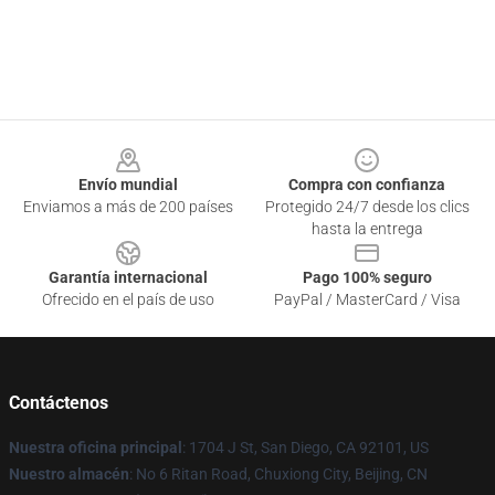
Footer
Envío mundial
Compra con confianza
Enviamos a más de 200 países
Protegido 24/7 desde los clics
hasta la entrega
Garantía internacional
Pago 100% seguro
Ofrecido en el país de uso
PayPal / MasterCard / Visa
Contáctenos
Nuestra oficina principal
: 1704 J St, San Diego, CA 92101, US
Nuestro almacén
: No 6 Ritan Road, Chuxiong City, Beijing, CN