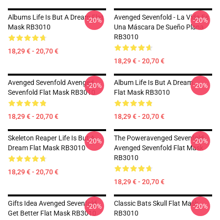
Albums Life Is But A Dream Flat
Avenged Sevenfold - La Vida Es
-20%
-20%
Mask RB3010
Una Máscara De Sueño Plana
RB3010
18,29 € - 20,70 €
18,29 € - 20,70 €
Avenged Sevenfold Avenged
Album Life Is But A Dream ...
-20%
-20%
Sevenfold Flat Mask RB3010
Flat Mask RB3010
18,29 € - 20,70 €
18,29 € - 20,70 €
Skeleton Reaper Life Is But A
The Poweravenged Sevenfold
-20%
-20%
Dream Flat Mask RB3010
Avenged Sevenfold Flat Mask
RB3010
18,29 € - 20,70 €
18,29 € - 20,70 €
Gifts Idea Avenged Sevenfold
Classic Bats Skull Flat Mask
-20%
-20%
Get Better Flat Mask RB3010
RB3010