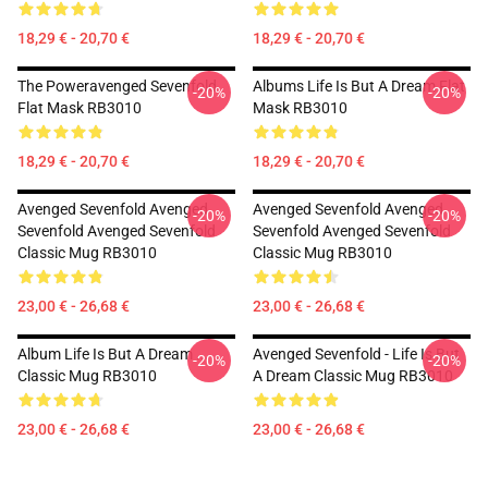
18,29 € - 20,70 €
18,29 € - 20,70 €
The Poweravenged Sevenfold
Albums Life Is But A Dream Flat
-20%
-20%
Flat Mask RB3010
Mask RB3010
18,29 € - 20,70 €
18,29 € - 20,70 €
Avenged Sevenfold Avenged
Avenged Sevenfold Avenged
-20%
-20%
Sevenfold Avenged Sevenfold
Sevenfold Avenged Sevenfold
Classic Mug RB3010
Classic Mug RB3010
23,00 € - 26,68 €
23,00 € - 26,68 €
Album Life Is But A Dream ...
Avenged Sevenfold - Life Is But
-20%
-20%
Classic Mug RB3010
A Dream Classic Mug RB3010
23,00 € - 26,68 €
23,00 € - 26,68 €