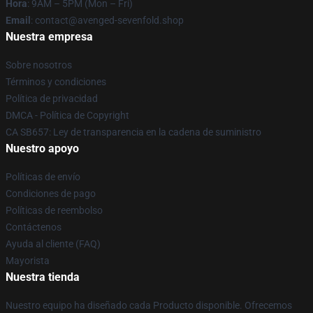
Hora
: 9AM – 5PM (Mon – Fri)
Email
: contact@avenged-sevenfold.shop
Nuestra empresa
Sobre nosotros
Términos y condiciones
Política de privacidad
DMCA - Política de Copyright
CA SB657: Ley de transparencia en la cadena de suministro
Nuestro apoyo
Políticas de envío
Condiciones de pago
Políticas de reembolso
Contáctenos
Ayuda al cliente (FAQ)
Mayorista
Nuestra tienda
Nuestro equipo ha diseñado cada Producto disponible. Ofrecemos