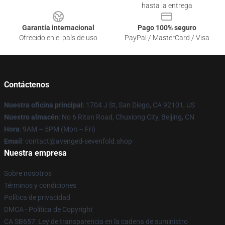
hasta la entrega
Garantía internacional
Pago 100% seguro
Ofrecido en el país de uso
PayPal / MasterCard / Visa
Contáctenos
Nuestra oficina principal
: 1704 J St, San Diego, CA 92101, US
Nuestro almacén
: No 6 Ritan Road, Chuxiong City, Beijing, CN
Hora
: 9AM – 5PM (Mon – Fri)
Email
: contact@avenged-sevenfold.shop
Nuestra empresa
Sobre nosotros
Términos y condiciones
Política de privacidad
DMCA - Política de Copyright
CA SB657: Ley de transparencia en la cadena de suministro