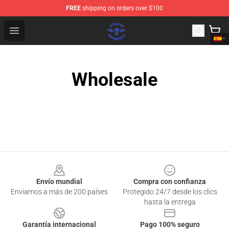
FREE
shipping on orders over $100
Avenged Sevenfold Shop - Official Avenged Sevenfold M
Open menu
Wholesale
Footer
Envío mundial
Compra con confianza
Enviamos a más de 200 países
Protegido 24/7 desde los clics
hasta la entrega
Garantía internacional
Pago 100% seguro