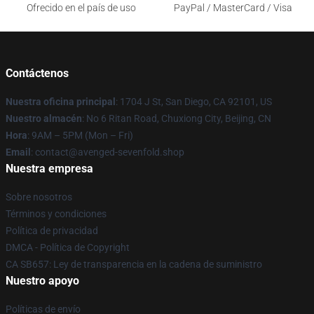
Ofrecido en el país de uso
PayPal / MasterCard / Visa
Contáctenos
Nuestra oficina principal
: 1704 J St, San Diego, CA 92101, US
Nuestro almacén
: No 6 Ritan Road, Chuxiong City, Beijing, CN
Hora
: 9AM – 5PM (Mon – Fri)
Email
: contact@avenged-sevenfold.shop
Nuestra empresa
Sobre nosotros
Términos y condiciones
Política de privacidad
DMCA - Política de Copyright
CA SB657: Ley de transparencia en la cadena de suministro
Nuestro apoyo
Políticas de envío