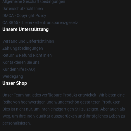
Allgemeine Geschäftsbedingungen
Datenschutzrichtlinien
DMCA - Copyright Policy
CA SB657: Lieferkettentransparenzgesetz
Unsere Unterstützung
Versand und Lieferrichtlinien
Zahlungsbedingungen
Return & Refund Richtlinien
Kontaktieren Sie uns
Kundenhilfe (FAQ)
Werdegang
Unser Shop
Unser Team hat jedes verfügbare Produkt entwickelt. Wir bieten eine
Reihe von hochwertigen und wunderschön gestalteten Produkten.
Dies ist nicht nur, um Ihren einzigartigen Stil zu zeigen. Aber auch als
Weg, um Ihre Individualität auszudrücken und Ihr tägliches Leben zu
personalisieren.