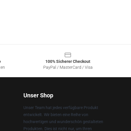
e
100% Sicherer Checkout
ten
PayPal / MasterCard / Visa
Unser Shop
Unser Team hat jedes verfügbare Produkt
entwickelt. Wir bieten eine Reihe von
hochwertigen und wunderschön gestalteten
Produkten. Dies ist nicht nur, um Ihren