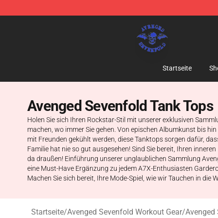
Avenged Sevenfold Shop - Official Avenged Sevenfold
Startseite
Sh
Avenged Sevenfold Tank Tops
Holen Sie sich Ihren Rockstar-Stil mit unserer exklusiven Samm
machen, wo immer Sie gehen. Von epischen Albumkunst bis hin zu
mit Freunden gekühlt werden, diese Tanktops sorgen dafür, dass
Familie hat nie so gut ausgesehen! Sind Sie bereit, Ihren inner
da draußen! Einführung unserer unglaublichen Sammlung Avenged 
eine Must-Have Ergänzung zu jedem A7X-Enthusiasten Garderobe.
Machen Sie sich bereit, Ihre Mode-Spiel, wie wir Tauchen in die W
Startseite
/
Avenged Sevenfold Workout Gear
/
Avenged 