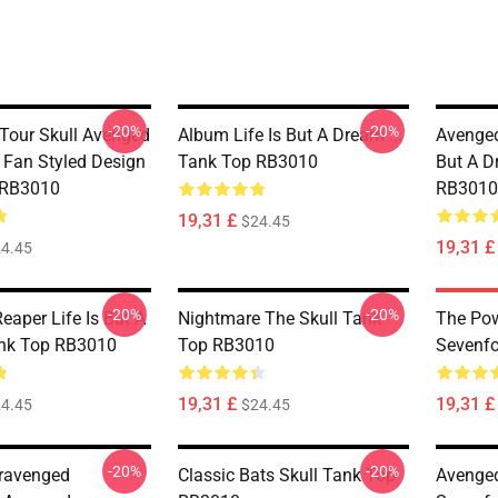
-20%
-20%
Tour Skull Avenged
Album Life Is But A Dream ...
Avenged
 Fan Styled Design
Tank Top RB3010
But A D
 RB3010
RB3010
19,31 £
$24.45
19,31 £
4.45
-20%
-20%
eaper Life Is But A
Nightmare The Skull Tank
The Po
nk Top RB3010
Top RB3010
Sevenf
19,31 £
19,31 £
4.45
$24.45
-20%
-20%
ravenged
Classic Bats Skull Tank Top
Avenge