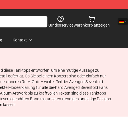
Kundenservice
Warenkorb anzeigen
og
Kontakt
sind diese Tanktops entworfen, um eine mutige Aussage zu
il gefertigt. Ob Sie bei einem Konzert sind oder einfach nur
nen inneren Rock-Gott – weil er Teil der Avenged Sevenfold
erfekte Modeerklärung für alle die-hard Avenged Sevenfold Fans
Album-Artwork bis zu kraftvollen Texten sind diese Tanktops
dieser legendären Band mit unseren trendigen und edgy Designs.
en lassen!