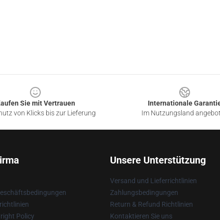
aufen Sie mit Vertrauen
Internationale Garanti
utz von Klicks bis zur Lieferung
Im Nutzungsland angebo
irma
Unsere Unterstützung
Versand und Lieferrichtlinien
Geschäftsbedingungen
Zahlungsbedingungen
ichtlinien
Return & Refund Richtlinien
ight Policy
Kontaktieren Sie uns