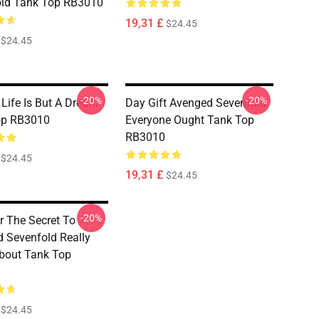
old Tank Top RB3010
19,31 £
$24.45
$24.45
-20%
-20%
Life Is But A Dream
Day Gift Avenged Sevenfold
op RB3010
Everyone Ought Tank Top
RB3010
$24.45
19,31 £
$24.45
-20%
r The Secret To
 Sevenfold Really
bout Tank Top
$24.45