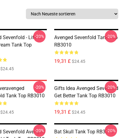
-20%
-20%
 Sevenfold - Life Is
Avenged Sevenfold Tank Top
ream Tank Top
RB3010
19,31 £
$24.45
$24.45
-20%
-20%
weravenged
Gifts Idea Avenged Sevenfold
old Tank Top RB3010
Get Better Tank Top RB3010
19,31 £
$24.45
$24.45
-20%
-20%
d Sevenfold Avenged
Bat Skull Tank Top RB3010