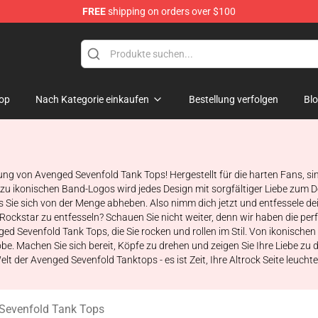
FREE
shipping on orders over $100
 Merchandise Store
op
Nach Kategorie einkaufen
Bestellung verfolgen
Bl
lung von Avenged Sevenfold Tank Tops! Hergestellt für die harten Fans, 
 ikonischen Band-Logos wird jedes Design mit sorgfältiger Liebe zum Deta
 Sie sich von der Menge abheben. Also nimm dich jetzt und entfessele dei
en Rockstar zu entfesseln? Schauen Sie nicht weiter, denn wir haben die p
Sevenfold Tank Tops, die Sie rocken und rollen im Stil. Von ikonischen 
 Machen Sie sich bereit, Köpfe zu drehen und zeigen Sie Ihre Liebe zu 
elt der Avenged Sevenfold Tanktops - es ist Zeit, Ihre Altrock Seite leucht
Sevenfold Tank Tops