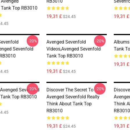
 Avenged
RB3010
Sevenf
d Tank Top RB3010
19,31 £
19,31 £
$24.45
4.45
-20%
-20%
evenfold
Avenged Sevenfold
Albums 
enged Sevenfold
Videos,avenged Sevenfold
Tank T
 RB3010
Tank Top RB3010
19,31 £
19,31 £
4.45
$24.45
-20%
-20%
a Avenged Sevenfold
Discover The Secret To
Discove
r Tank Top RB3010
Avenged Sevenfold Really
Avenged
Think About Tank Top
Think A
RB3010
RB3010
4.45
19,31 £
19,31 £
$24.45