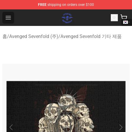
FREE
shipping on orders over $100
Avenged Sevenfold Shop - Official Avenged Sevenfold M
Open menu
홈
/
Avenged Sevenfold (주)
/
Avenged Sevenfold 기타 제품