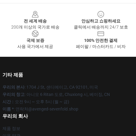
Footer
전 세계 배송
안심하고 쇼핑하세요
200개 이상의 국가로 배송
클릭에서 배송까지 24/7 보호
국제 보증
100% 안전한 결제
사용 국가에서 제공
페이팔 / 마스터카드 / 비자
기타 제품
우리의 본사
: 1704 J St, 샌디에이고, CA 92101, 미국
우리의 창고
: 아니오 6 Ritan 도로, Chuxiong 시, 베이징, CN
시간 :
: 오전 9시 ~ 오후 5시 (월 ~ 금)
이름 *
: 연락처@avenged-sevenfold.shop
우리의 회사
제품 정보
이용 약관