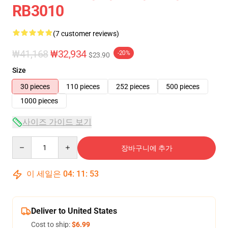
RB3010
(7 customer reviews)
₩41,168
₩32,934
-20%
$23.90
Size
30 pieces
110 pieces
252 pieces
500 pieces
1000 pieces
사이즈 가이드 보기
Quantity
장바구니에 추가
이 세일은
04
:
11
:
53
Deliver to United States
Cost to ship:
$6.99