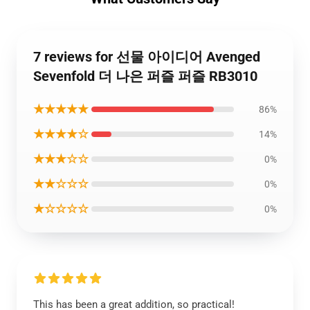
7 reviews for 선물 아이디어 Avenged
Sevenfold 더 나은 퍼즐 퍼즐 RB3010
★★★★★
86%
★★★★☆
14%
★★★☆☆
0%
★★☆☆☆
0%
★☆☆☆☆
0%
This has been a great addition, so practical!