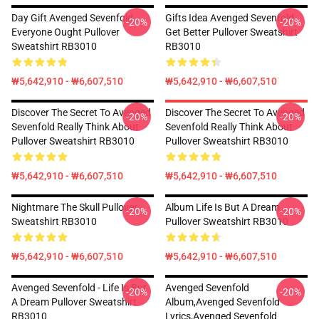
Day Gift Avenged Sevenfold
Gifts Idea Avenged Sevenfold
-20%
-20%
Everyone Ought Pullover
Get Better Pullover Sweatshirt
Sweatshirt RB3010
RB3010
₩5,642,910 - ₩6,607,510
₩5,642,910 - ₩6,607,510
Discover The Secret To Avenged
Discover The Secret To Avenged
-20%
-20%
Sevenfold Really Think About
Sevenfold Really Think About
Pullover Sweatshirt RB3010
Pullover Sweatshirt RB3010
₩5,642,910 - ₩6,607,510
₩5,642,910 - ₩6,607,510
Nightmare The Skull Pullover
Album Life Is But A Dream ...
-20%
-20%
Sweatshirt RB3010
Pullover Sweatshirt RB3010
₩5,642,910 - ₩6,607,510
₩5,642,910 - ₩6,607,510
Avenged Sevenfold - Life Is But
Avenged Sevenfold
-20%
-20%
A Dream Pullover Sweatshirt
Album,avenged Sevenfold
RB3010
Lyrics,avenged Sevenfold