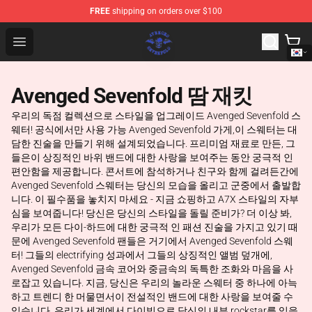
FREE
shipping on orders over $100
Avenged Sevenfold Shop - Official Avenged Sevenfold M
Open menu
Avenged Sevenfold 땀 재킷
우리의 독점 컬렉션으로 스타일을 업그레이드 Avenged Sevenfold 스
웨터! 공식에서만 사용 가능 Avenged Sevenfold 가게,이 스웨터는 대
담한 진술을 만들기 위해 설계되었습니다. 프리미엄 재료로 만든, 그
들은이 상징적인 바위 밴드에 대한 사랑을 보여주는 동안 궁극적 인
편안함을 제공합니다. 콘서트에 참석하거나 친구와 함께 걸려든간에
Avenged Sevenfold 스웨터는 당신의 모습을 올리고 군중에서 출발합
니다. 이 필수품을 놓치지 마세요 - 지금 쇼핑하고 A7X 스타일의 자부
심을 보여줍니다! 당신은 당신의 스타일을 돌릴 준비가? 더 이상 봐,
우리가 모든 다이-하드에 대한 궁극적 인 패션 진술을 가지고 있기 때
문에 Avenged Sevenfold 팬들은 거기에서 Avenged Sevenfold 스웨
터! 그들의 electrifying 성과에서 그들의 상징적인 앨범 덮개에,
Avenged Sevenfold 금속 코어와 중금속의 독특한 조화와 마음을 사
로잡고 있습니다. 지금, 당신은 우리의 놀라운 스웨터 중 하나에 아늑
하고 트렌디 한 머물면서이 전설적인 밴드에 대한 사랑을 보여줄 수
있습니다. 우리가 세계에서 다이빙으로 당신의 내부 rockstar를 잊을