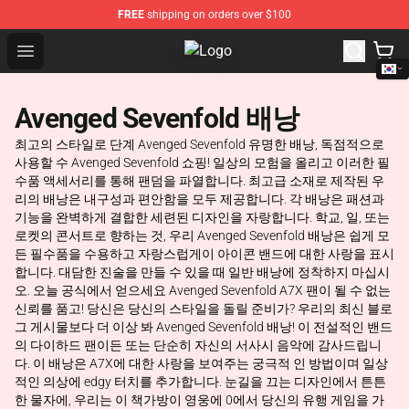
FREE
shipping on orders over $100
Open menu
Avenged Sevenfold Shop - Official
Avenged Sevenfold 배낭
최고의 스타일로 단계 Avenged Sevenfold 유명한 배낭, 독점적으로
사용할 수 Avenged Sevenfold 쇼핑! 일상의 모험을 올리고 이러한 필
수품 액세서리를 통해 팬덤을 파열합니다. 최고급 소재로 제작된 우
리의 배낭은 내구성과 편안함을 모두 제공합니다. 각 배낭은 패션과
기능을 완벽하게 결합한 세련된 디자인을 자랑합니다. 학교, 일, 또는
로켓의 콘서트로 향하는 것, 우리 Avenged Sevenfold 배낭은 쉽게 모
든 필수품을 수용하고 자랑스럽게이 아이콘 밴드에 대한 사랑을 표시
합니다. 대담한 진술을 만들 수 있을 때 일반 배낭에 정착하지 마십시
오. 오늘 공식에서 얻으세요 Avenged Sevenfold A7X 팬이 될 수 없는
신뢰를 품고! 당신은 당신의 스타일을 돌릴 준비가? 우리의 최신 블로
그 게시물보다 더 이상 봐 Avenged Sevenfold 배낭! 이 전설적인 밴드
의 다이하드 팬이든 또는 단순히 자신의 서사시 음악에 감사드립니
다. 이 배낭은 A7X에 대한 사랑을 보여주는 궁극적 인 방법이며 일상
적인 의상에 edgy 터치를 추가합니다. 눈길을 끄는 디자인에서 튼튼
한 물자에, 우리는 이 책가방이 영웅에 0에서 당신의 유행 게임을 가