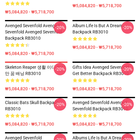
₩5,084,820 - ₩5,718,700
₩5,084,820 - ₩5,718,700
Avenged Sevenfold Avenged
Album Life Is But A Dream ...
-20%
-20%
Sevenfold Avenged Sevenfold
Backpack RB3010
Backpack RB3010
₩5,084,820 - ₩5,718,700
₩5,084,820 - ₩5,718,700
Skeleton Reaper 생활 이다 하지
Gifts Idea Avenged Sevenfold
-20%
-20%
만 꿈 배낭 RB3010
Get Better Backpack RB3010
₩5,084,820 - ₩5,718,700
₩5,084,820 - ₩5,718,700
Classic Bats Skull Backpack
Avenged Sevenfold Avenged
-20%
-20%
RB3010
Sevenfold Backpack RB3010
₩5,084,820 - ₩5,718,700
₩5,084,820 - ₩5,718,700
Avenged Sevenfold
Albums Life Is But A Dream
-20%
-20%