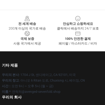
Footer
전 세계 배송
안심하고 쇼핑하세요
200개 이상의 국가로 배송
클릭에서 배송까지 24/7 보호
국제 보증
100% 안전한 결제
사용 국가에서 제공
페이팔 / 마스터카드 / 비자
기타 제품
우리의 본사
: 1704 J St, 샌디에이고, CA 92101, 미국
우리의 창고
: 아니오 6 Ritan 도로, Chuxiong 시, 베이징, CN
시간 :
: 오전 9시 ~ 오후 5시 (월 ~ 금)
이름 *
: 연락처@avenged-sevenfold.shop
우리의 회사