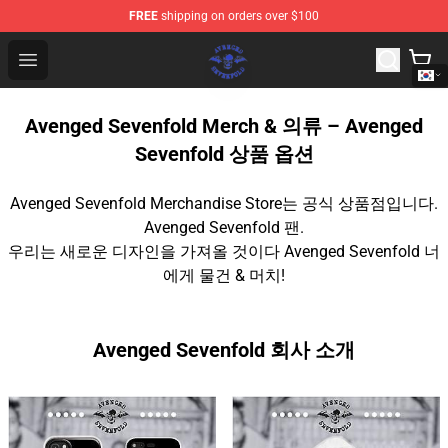
FREE
shipping on orders over $100
Avenged Sevenfold Shop - Official Avenged Sevenfold M
Open menu
Avenged Sevenfold Merch & 의류 – Avenged
Sevenfold 상품 옵션
Avenged Sevenfold Merchandise Store는 공식 상품점입니다.
Avenged Sevenfold 팬.
우리는 새로운 디자인을 가져올 것이다 Avenged Sevenfold 너
에게 물건 & 머치!
Avenged Sevenfold 회사 소개