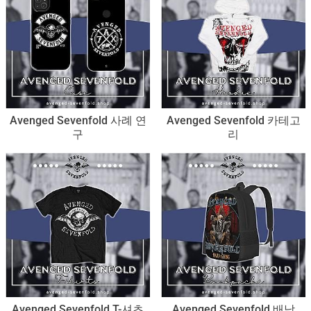
Avenged Sevenfold 사례 연
Avenged Sevenfold 카테고
구
리
Avenged Sevenfold T-셔츠
Avenged Sevenfold 배낭