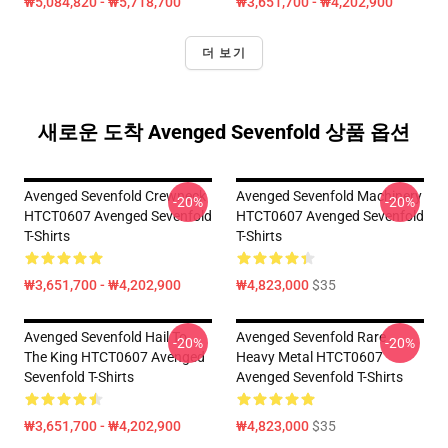
₩5,084,820 - ₩5,718,700
₩3,651,700 - ₩4,202,900
더 보기
새로운 도착 Avenged Sevenfold 상품 옵션
Avenged Sevenfold Crewneck
Avenged Sevenfold Machinery
-20%
-20%
HTCT0607 Avenged Sevenfold
HTCT0607 Avenged Sevenfold
T-Shirts
T-Shirts
₩3,651,700 - ₩4,202,900
₩4,823,000
$35
Avenged Sevenfold Hail To
Avenged Sevenfold Rare
-20%
-20%
The King HTCT0607 Avenged
Heavy Metal HTCT0607
Sevenfold T-Shirts
Avenged Sevenfold T-Shirts
₩3,651,700 - ₩4,202,900
₩4,823,000
$35