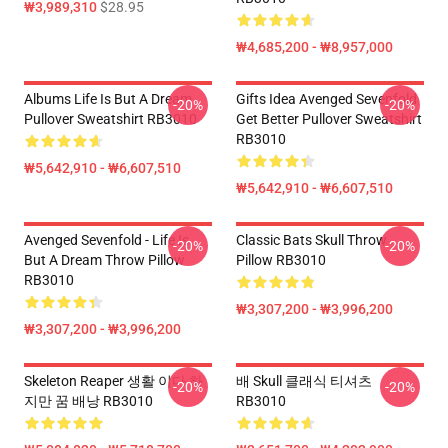
₩3,989,310
$28.95
₩4,685,200 - ₩8,957,000
Albums Life Is But A Dream
Gifts Idea Avenged Sevenfold
-20%
-20%
Pullover Sweatshirt RB3010
Get Better Pullover Sweatshirt
RB3010
₩5,642,910 - ₩6,607,510
₩5,642,910 - ₩6,607,510
Avenged Sevenfold - Life Is
Classic Bats Skull Throw
-20%
-20%
But A Dream Throw Pillow
Pillow RB3010
RB3010
₩3,307,200 - ₩3,996,200
₩3,307,200 - ₩3,996,200
Skeleton Reaper 생활 이다 하
배 Skull 클래식 티셔츠
-20%
-20%
지만 꿈 배낭 RB3010
RB3010