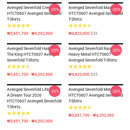
Avenged Sevenfold Crewneck
Avenged Sevenfold Machinery
-20%
-20%
HTCT0607 Avenged Sevenfold
HTCT0607 Avenged Sevenfold
T-Shirts
T-Shirts
₩3,651,700 - ₩4,202,900
₩4,823,000
$35
Avenged Sevenfold Hail To
Avenged Sevenfold Rare
-20%
-20%
The King HTCT0607 Avenged
Heavy Metal HTCT0607
Sevenfold T-Shirts
Avenged Sevenfold T-Shirts
₩3,651,700 - ₩4,202,900
₩4,823,000
$35
Avenged Sevenfold Life Is But
Avenged Sevenfold Metalcore
-20%
-20%
A Dream Tour 2026
HTCT0607 Avenged Sevenfold
HTCT0607 Avenged Sevenfold
T-Shirts
T-Shirts
₩3,651,700 - ₩4,202,900
₩3,651,700 - ₩4,202,900