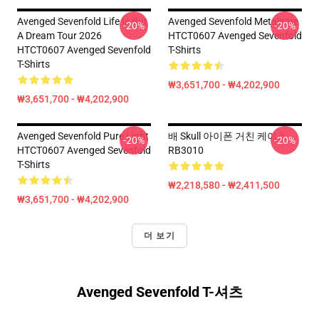
Avenged Sevenfold Life Is But
Avenged Sevenfold Metalcore
-20%
-20%
A Dream Tour 2026
HTCT0607 Avenged Sevenfold
HTCT0607 Avenged Sevenfold
T-Shirts
T-Shirts
₩3,651,700 - ₩4,202,900
₩3,651,700 - ₩4,202,900
Avenged Sevenfold Pure Light
배 Skull 아이폰 거친 케이스
-20%
-20%
HTCT0607 Avenged Sevenfold
RB3010
T-Shirts
₩2,218,580 - ₩2,411,500
₩3,651,700 - ₩4,202,900
더 보기
Avenged Sevenfold T-셔츠