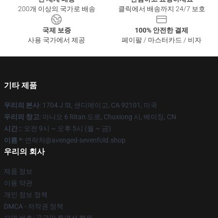
200개 이상의 국가로 배송
클릭에서 배송까지 24/7 보호
국제 보증
100% 안전한 결제
사용 국가에서 제공
페이팔 / 마스터카드 / 비자
기타 제품
우리의 본사
: 1704 J St, 샌디에이고, CA 92101, 미국
우리의 창고
: 아니오 6 Ritan 도로, Chuxiong 시, 베이징, CN
시간 :
: 오전 9시 ~ 오후 5시 (월 ~ 금)
이름 *
: 연락처@avenged-sevenfold.shop
우리의 회사
제품 정보
이용 약관
개인 정보 정책
DMCA - 저작권 정책