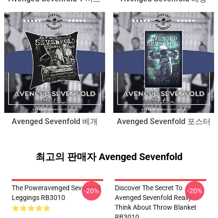
Avenged Sevenfold 베개
Avenged Sevenfold 포스터
최고의 판매자 Avenged Sevenfold
The Poweravenged Sevenfold
Discover The Secret To
-20%
-20%
Leggings RB3010
Avenged Sevenfold Really
Think About Throw Blanket
RB3010