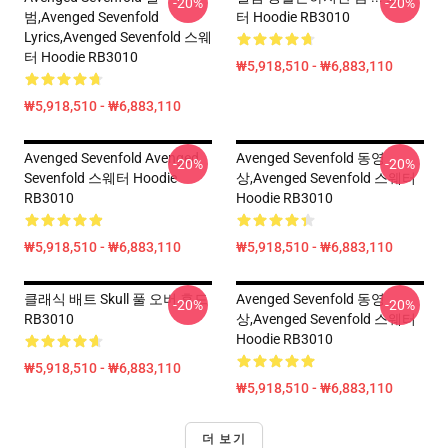
-20%
-20%
범,avenged Sevenfold
터 Hoodie RB3010
Lyrics,avenged Sevenfold 스웨
터 Hoodie RB3010
₩5,918,510 - ₩6,883,110
₩5,918,510 - ₩6,883,110
Avenged Sevenfold Avenged
Avenged Sevenfold 동영
-20%
-20%
Sevenfold 스웨터 Hoodie
상,avenged Sevenfold 스웨터
RB3010
Hoodie RB3010
₩5,918,510 - ₩6,883,110
₩5,918,510 - ₩6,883,110
클래식 배트 Skull 풀 오버 후드
Avenged Sevenfold 동영
-20%
-20%
RB3010
상,avenged Sevenfold 스웨터
Hoodie RB3010
₩5,918,510 - ₩6,883,110
₩5,918,510 - ₩6,883,110
더 보기