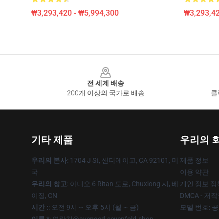
₩3,293,420 - ₩5,994,300
₩3,293,42
Footer
전 세계 배송
200개 이상의 국가로 배송
클
기타 제품
우리의 
우리의 본사
: 1704 J St, 샌디에이고, CA 92101, 미
제품 정보
국
이용 약관
우리의 창고
: 아니오 6 Ritan 도로, Chuxiong 시, 베
개인 정보 정
이징, CN
DMCA - 저
시간 :
: 오전 9시 ~ 오후 5시 (월 ~ 금)
모델 번호: 