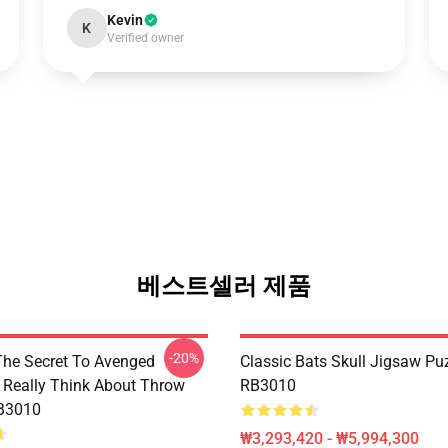
Kevin
K
Verified owner
베스트셀러 제품
-20%
The Secret To Avenged
Classic Bats Skull Jigsaw Pu
 Really Think About Throw
RB3010
RB3010
₩3,293,420 - ₩5,994,300