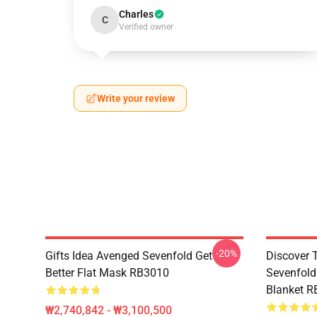
Charles
C
Verified owner
Write your review
-20%
Gifts Idea Avenged Sevenfold Get
Discover 
Better Flat Mask RB3010
Sevenfold
Blanket 
₩2,740,842 - ₩3,100,500