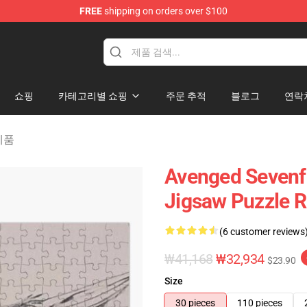
FREE
shipping on orders over $100
 Merchandise Store
쇼핑
카테고리별 쇼핑
주문 추적
블로그
연락
 제품
Avenged Sevenfo
Jigsaw Puzzle 
(6 customer reviews
₩41,168
₩32,934
$23.90
Size
30 pieces
110 pieces