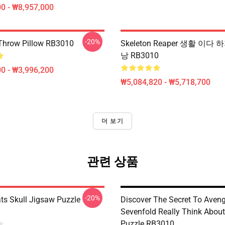
0 - ₩8,957,000
-20%
 Throw Pillow RB3010
Skeleton Reaper 생활 이다
낭 RB3010
0 - ₩3,996,200
₩5,084,820 - ₩5,718,700
더 보기
관련 상품
-20%
ats Skull Jigsaw Puzzle
Discover The Secret To Aven
Sevenfold Really Think Abou
Puzzle RB3010