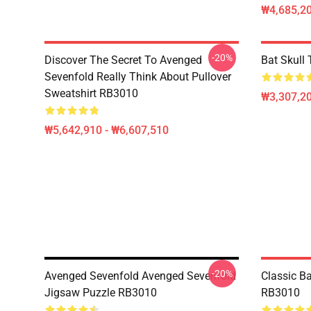
₩4,685,20
-20%
Discover The Secret To Avenged
Bat Skull
Sevenfold Really Think About Pullover
Sweatshirt RB3010
₩3,307,20
₩5,642,910 - ₩6,607,510
-20%
Avenged Sevenfold Avenged Sevenfold
Classic B
Jigsaw Puzzle RB3010
RB3010