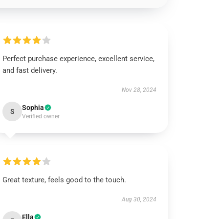
Perfect purchase experience, excellent service,
and fast delivery.
Nov 28, 2024
Sophia
S
Verified owner
Great texture, feels good to the touch.
Aug 30, 2024
Ella