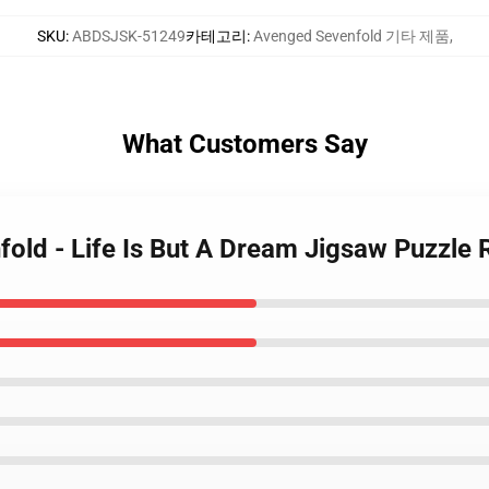
SKU
:
ABDSJSK-51249
카테고리
:
Avenged Sevenfold 기타 제품
,
What Customers Say
fold - Life Is But A Dream Jigsaw Puzzle