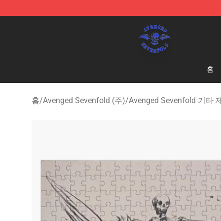
Avenged Sevenfold Shop - Official Avenged Sevenfold
홈
홈
/
Avenged Sevenfold (주)
/
Avenged Sevenfold 기타