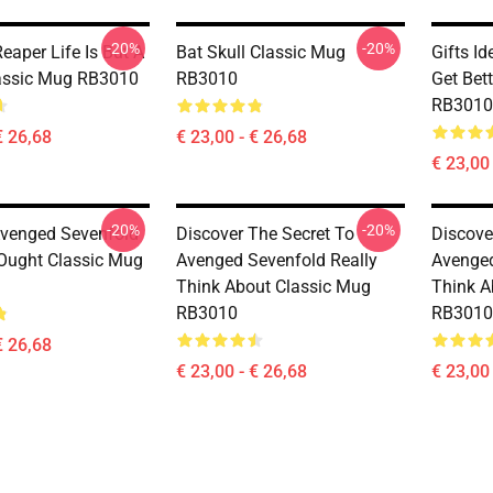
-20%
-20%
eaper Life Is But A
Bat Skull Classic Mug
Gifts I
assic Mug RB3010
RB3010
Get Bet
RB3010
€ 26,68
€ 23,00 - € 26,68
€ 23,00 
-20%
-20%
Avenged Sevenfold
Discover The Secret To
Discove
Ought Classic Mug
Avenged Sevenfold Really
Avenged
Think About Classic Mug
Think A
RB3010
RB3010
€ 26,68
€ 23,00 - € 26,68
€ 23,00 