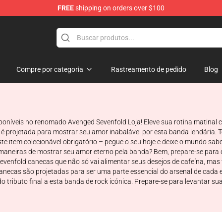
FREE
shipping on orders over $100
 Merchandise Store
Compre por categoria
Rastreamento de pedido
Blog
oníveis no renomado Avenged Sevenfold Loja! Eleve sua rotina matinal 
ca é projetada para mostrar seu amor inabalável por esta banda lendária.
te item colecionável obrigatório – pegue o seu hoje e deixe o mundo sa
maneiras de mostrar seu amor eterno pela banda? Bem, prepare-se para d
evenfold canecas que não só vai alimentar seus desejos de cafeína, ma
necas são projetadas para ser uma parte essencial do arsenal de cada e
 do tributo final a esta banda de rock icónica. Prepare-se para levantar