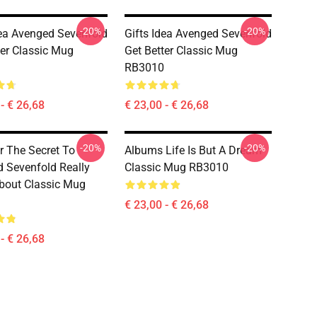
-20%
-20%
dea Avenged Sevenfold
Gifts Idea Avenged Sevenfold
ter Classic Mug
Get Better Classic Mug
RB3010
- € 26,68
€ 23,00 - € 26,68
-20%
-20%
r The Secret To
Albums Life Is But A Dream
 Sevenfold Really
Classic Mug RB3010
bout Classic Mug
€ 23,00 - € 26,68
- € 26,68