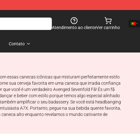
Atendimento ao cliente
Ver carrinho
Contato
com essas canecas icônicas que misturam perfeitamente estilo
 Tome sua cerveja favorita em uma caneca que irradia confiança
ber que você é um verdadeiro Avenged Sevenfold Fã! És um fã
ançar e beber com estilo porque temos algo especial alinhado
s também amplificar o seu badassery. Se você está headbanging
ntusiasta A7X. Portanto, pegue na sua bebida quente favorita,
 sua caneca alto enquanto revelamos o mundo cativante de