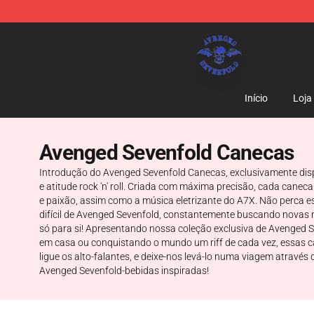
Avenged Sevenfold Shop - Official Avenged Sevenfold
Início
Loja
Avenged Sevenfold Canecas
Introdução do Avenged Sevenfold Canecas, exclusivamente disp
e atitude rock 'n' roll. Criada com máxima precisão, cada cane
e paixão, assim como a música eletrizante do A7X. Não perca es
difícil de Avenged Sevenfold, constantemente buscando novas 
só para si! Apresentando nossa coleção exclusiva de Avenged S
em casa ou conquistando o mundo um riff de cada vez, essas ca
ligue os alto-falantes, e deixe-nos levá-lo numa viagem através
Avenged Sevenfold-bebidas inspiradas!