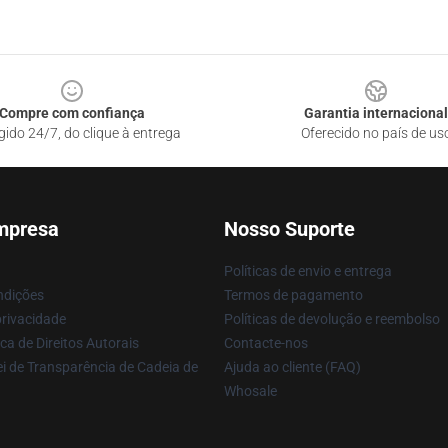
Compre com confiança
Garantia internacional
gido 24/7, do clique à entrega
Oferecido no país de us
mpresa
Nosso Suporte
Políticas de envio e entrega
ndições
Termos de pagamento
privacidade
Políticas de devolução e reembolso
ca de Direitos Autorais
Contacte-nos
i de Transparência de Cadeia de
Ajuda ao cliente (FAQ)
Whosale