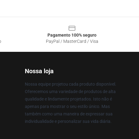
Pagamento 100% seguro
o
PayPal / MasterCard / Visa
Nossa loja
Nossa equipe projetou cada produto disponível.
Oferecemos uma variedade de produtos de alta
qualidade e lindamente projetados. Isto não é
apenas para mostrar o seu estilo único. Mas
também como uma maneira de expressar sua
individualidade e personalizar sua vida diária.