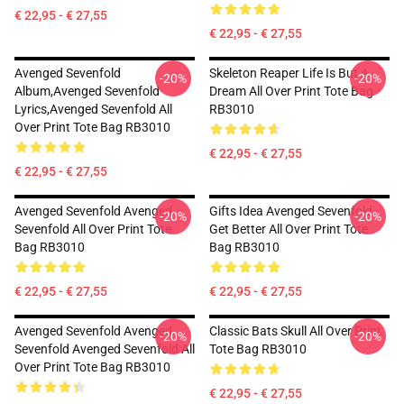
€ 22,95 - € 27,55
€ 22,95 - € 27,55
Avenged Sevenfold
Skeleton Reaper Life Is But A
-20%
-20%
Album,avenged Sevenfold
Dream All Over Print Tote Bag
Lyrics,avenged Sevenfold All
RB3010
Over Print Tote Bag RB3010
€ 22,95 - € 27,55
€ 22,95 - € 27,55
Avenged Sevenfold Avenged
Gifts Idea Avenged Sevenfold
-20%
-20%
Sevenfold All Over Print Tote
Get Better All Over Print Tote
Bag RB3010
Bag RB3010
€ 22,95 - € 27,55
€ 22,95 - € 27,55
Avenged Sevenfold Avenged
Classic Bats Skull All Over Print
-20%
-20%
Sevenfold Avenged Sevenfold All
Tote Bag RB3010
Over Print Tote Bag RB3010
€ 22,95 - € 27,55