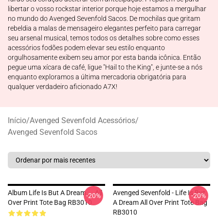
libertar o vosso rockstar interior porque hoje estamos a mergulhar
no mundo do Avenged Sevenfold Sacos. De mochilas que gritam
rebeldia a malas de mensageiro elegantes perfeito para carregar
seu arsenal musical, temos todos os detalhes sobre como esses
acessórios fodões podem elevar seu estilo enquanto
orgulhosamente exibem seu amor por esta banda icônica. Então
pegue uma xícara de café, ligue "Hail to the King", e junte-se a nós
enquanto exploramos a última mercadoria obrigatória para
qualquer verdadeiro aficionado A7X!
Início
/
Avenged Sevenfold Acessórios
/
Avenged Sevenfold Sacos
Album Life Is But A Dream ... All
Avenged Sevenfold - Life Is But
-20%
-20%
Over Print Tote Bag RB3010
A Dream All Over Print Tote Bag
RB3010