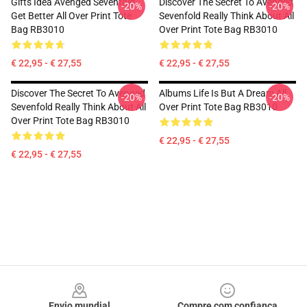
Gifts Idea Avenged Sevenfold
Discover The Secret To Avenged
-20%
-20%
Get Better All Over Print Tote
Sevenfold Really Think About All
Bag RB3010
Over Print Tote Bag RB3010
€ 22,95 - € 27,55
€ 22,95 - € 27,55
Discover The Secret To Avenged
Albums Life Is But A Dream All
-20%
-20%
Sevenfold Really Think About All
Over Print Tote Bag RB3010
Over Print Tote Bag RB3010
€ 22,95 - € 27,55
€ 22,95 - € 27,55
Footer
Envio mundial
Compre com confiança