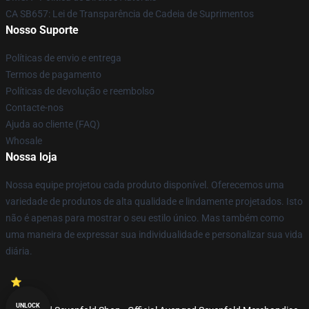
CA SB657: Lei de Transparência de Cadeia de Suprimentos
Nosso Suporte
Políticas de envio e entrega
Termos de pagamento
Políticas de devolução e reembolso
Contacte-nos
Ajuda ao cliente (FAQ)
Whosale
Nossa loja
Nossa equipe projetou cada produto disponível. Oferecemos uma
variedade de produtos de alta qualidade e lindamente projetados. Isto
não é apenas para mostrar o seu estilo único. Mas também como
uma maneira de expressar sua individualidade e personalizar sua vida
diária.
UNLOCK