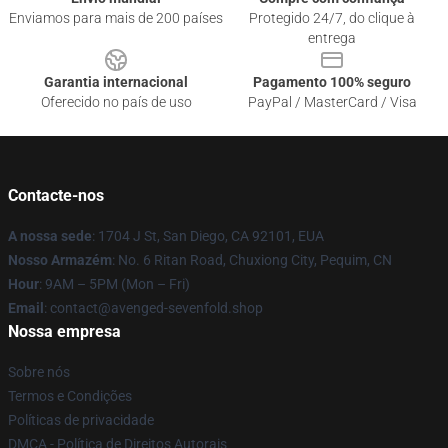
Enviamos para mais de 200 países
Protegido 24/7, do clique à
entrega
Garantia internacional
Pagamento 100% seguro
Oferecido no país de uso
PayPal / MasterCard / Visa
Contacte-nos
A nossa sede
: 1704 J St, San Diego, CA 92101, EUA
Nosso Armazém
: No. 6 Ritan Road, Chuxiong City, Pequim, CN
Hour
: 9AM – 5PM (Mon – Fri)
Email
: contact@avenged-sevenfold.shop
Nossa empresa
Sobre nós
Termos e Condições
Políticas de privacidade
DMCA - Política de Direitos Autorais