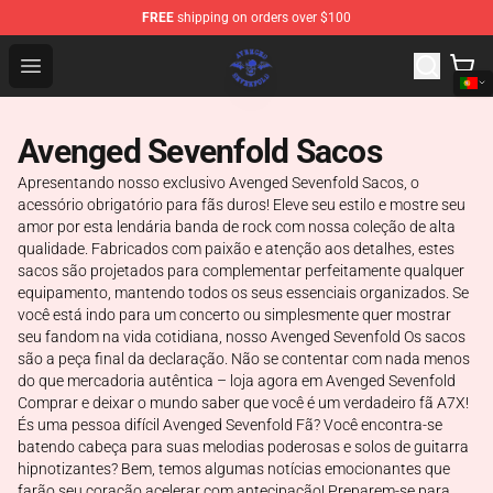
FREE
shipping on orders over $100
Avenged Sevenfold Shop - Official Avenged Sevenfold M
Open menu
Avenged Sevenfold Sacos
Apresentando nosso exclusivo Avenged Sevenfold Sacos, o
acessório obrigatório para fãs duros! Eleve seu estilo e mostre seu
amor por esta lendária banda de rock com nossa coleção de alta
qualidade. Fabricados com paixão e atenção aos detalhes, estes
sacos são projetados para complementar perfeitamente qualquer
equipamento, mantendo todos os seus essenciais organizados. Se
você está indo para um concerto ou simplesmente quer mostrar
seu fandom na vida cotidiana, nosso Avenged Sevenfold Os sacos
são a peça final da declaração. Não se contentar com nada menos
do que mercadoria autêntica – loja agora em Avenged Sevenfold
Comprar e deixar o mundo saber que você é um verdadeiro fã A7X!
És uma pessoa difícil Avenged Sevenfold Fã? Você encontra-se
batendo cabeça para suas melodias poderosas e solos de guitarra
hipnotizantes? Bem, temos algumas notícias emocionantes que
farão seu coração acelerar com antecipação! Preparem-se para