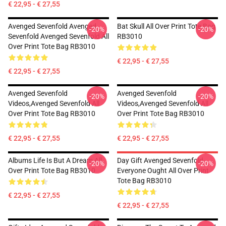
€ 22,95 - € 27,55
Avenged Sevenfold Avenged
Bat Skull All Over Print Tote Bag
-20%
-20%
Sevenfold Avenged Sevenfold All
RB3010
Over Print Tote Bag RB3010
€ 22,95 - € 27,55
€ 22,95 - € 27,55
Avenged Sevenfold
Avenged Sevenfold
-20%
-20%
Videos,avenged Sevenfold All
Videos,avenged Sevenfold All
Over Print Tote Bag RB3010
Over Print Tote Bag RB3010
€ 22,95 - € 27,55
€ 22,95 - € 27,55
Albums Life Is But A Dream All
Day Gift Avenged Sevenfold
-20%
-20%
Over Print Tote Bag RB3010
Everyone Ought All Over Print
Tote Bag RB3010
€ 22,95 - € 27,55
€ 22,95 - € 27,55