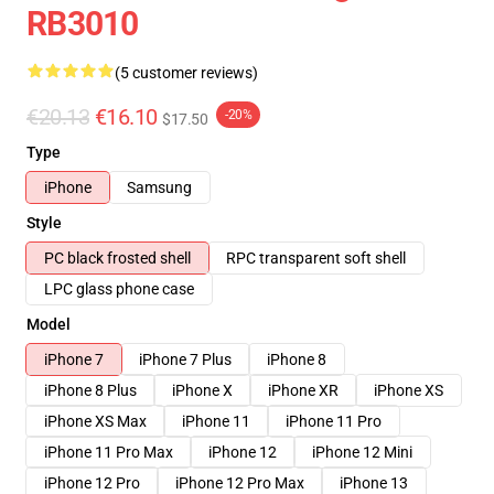
RB3010
(5 customer reviews)
€20.13
€16.10
-20%
$17.50
Type
iPhone
Samsung
Style
PC black frosted shell
RPC transparent soft shell
LPC glass phone case
Model
iPhone 7
iPhone 7 Plus
iPhone 8
iPhone 8 Plus
iPhone X
iPhone XR
iPhone XS
iPhone XS Max
iPhone 11
iPhone 11 Pro
iPhone 11 Pro Max
iPhone 12
iPhone 12 Mini
iPhone 12 Pro
iPhone 12 Pro Max
iPhone 13