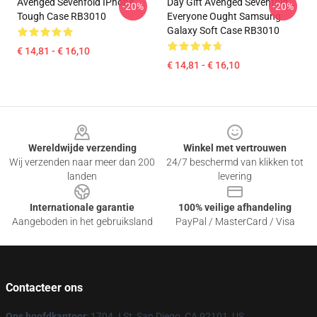
Avenged Sevenfold IPhone
Day Gift Avenged Sevenfold
-20%
-20%
Tough Case RB3010
Everyone Ought Samsung
Galaxy Soft Case RB3010
€ 14,81 - € 16,10
€ 14,81 - € 16,10
Footer
Wereldwijde verzending
Winkel met vertrouwen
Wij verzenden naar meer dan 200
24/7 beschermd van klikken tot
landen
levering
Internationale garantie
100% veilige afhandeling
Aangeboden in het gebruiksland
PayPal / MasterCard / Visa
Contacteer ons
Ons hoofdkantoor
: 1704 J St, San Diego, CA 92101, US