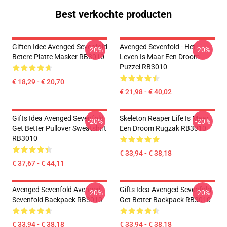
Best verkochte producten
Giften Idee Avenged Sevenfold
Avenged Sevenfold - Het
-20%
-20%
Betere Platte Masker RB3010
Leven Is Maar Een Droom
Puzzel RB3010
€ 18,29 - € 20,70
€ 21,98 - € 40,02
Gifts Idea Avenged Sevenfold
Skeleton Reaper Life Is Maar
-20%
-20%
Get Better Pullover Sweatshirt
Een Droom Rugzak RB3010
RB3010
€ 33,94 - € 38,18
€ 37,67 - € 44,11
Avenged Sevenfold Avenged
Gifts Idea Avenged Sevenfold
-20%
-20%
Sevenfold Backpack RB3010
Get Better Backpack RB3010
€ 33,94 - € 38,18
€ 33,94 - € 38,18