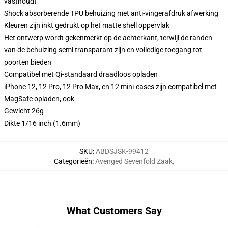
vasthoudt
Shock absorberende TPU behuizing met anti-vingerafdruk afwerking
Kleuren zijn inkt gedrukt op het matte shell oppervlak
Het ontwerp wordt gekenmerkt op de achterkant, terwijl de randen
van de behuizing semi transparant zijn en volledige toegang tot
poorten bieden
Compatibel met Qi-standaard draadloos opladen
iPhone 12, 12 Pro, 12 Pro Max, en 12 mini-cases zijn compatibel met
MagSafe opladen, ook
Gewicht 26g
Dikte 1/16 inch (1.6mm)
SKU
:
ABDSJSK-99412
Categorieën
:
Avenged Sevenfold Zaak
,
What Customers Say