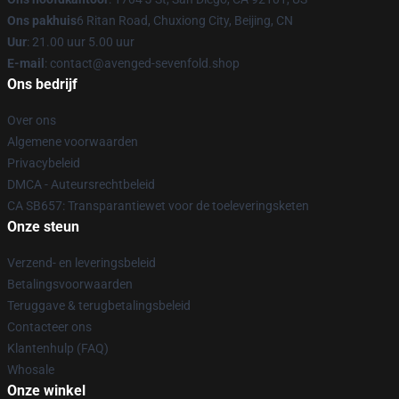
Ons pakhuis
6 Ritan Road, Chuxiong City, Beijing, CN
Uur
: 21.00 uur 5.00 uur
E-mail
: contact@avenged-sevenfold.shop
Ons bedrijf
Over ons
Algemene voorwaarden
Privacybeleid
DMCA - Auteursrechtbeleid
CA SB657: Transparantiewet voor de toeleveringsketen
Onze steun
Verzend- en leveringsbeleid
Betalingsvoorwaarden
Teruggave & terugbetalingsbeleid
Contacteer ons
Klantenhulp (FAQ)
Whosale
Onze winkel