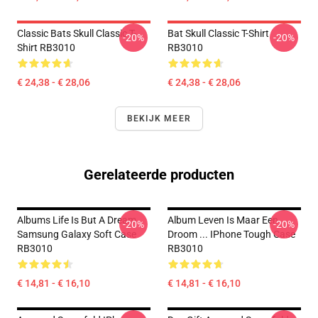
Classic Bats Skull Classic T-
Bat Skull Classic T-Shirt
-20%
-20%
Shirt RB3010
RB3010
€ 24,38 - € 28,06
€ 24,38 - € 28,06
BEKIJK MEER
Gerelateerde producten
Albums Life Is But A Dream
Album Leven Is Maar Een
-20%
-20%
Samsung Galaxy Soft Case
Droom ... IPhone Tough Case
RB3010
RB3010
€ 14,81 - € 16,10
€ 14,81 - € 16,10