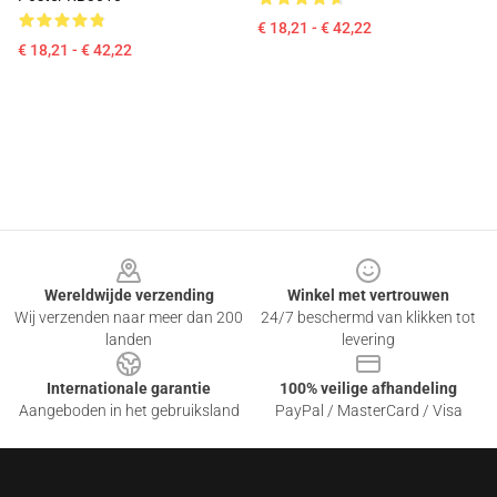
€ 18,21 - € 42,22
€ 18,21 - € 42,22
Footer
Wereldwijde verzending
Winkel met vertrouwen
Wij verzenden naar meer dan 200
24/7 beschermd van klikken tot
landen
levering
Internationale garantie
100% veilige afhandeling
Aangeboden in het gebruiksland
PayPal / MasterCard / Visa