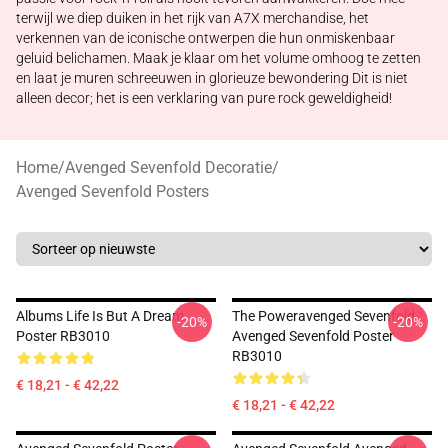
terwijl we diep duiken in het rijk van A7X merchandise, het
verkennen van de iconische ontwerpen die hun onmiskenbaar
geluid belichamen. Maak je klaar om het volume omhoog te zetten
en laat je muren schreeuwen in glorieuze bewondering Dit is niet
alleen decor; het is een verklaring van pure rock geweldigheid!
Home
/
Avenged Sevenfold Decoratie
/
Avenged Sevenfold Posters
Albums Life Is But A Dream
The Poweravenged Sevenfold
-20%
-20%
Poster RB3010
Avenged Sevenfold Poster
RB3010
€ 18,21 - € 42,22
€ 18,21 - € 42,22