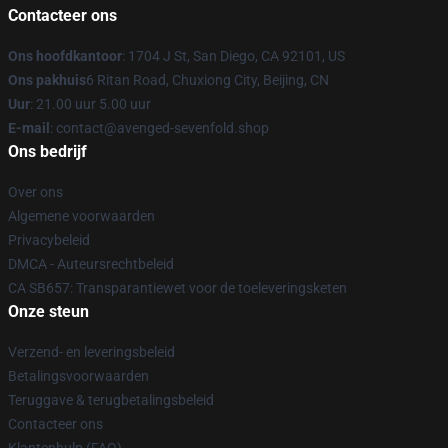
Contacteer ons
Ons hoofdkantoor
: 1704 J St, San Diego, CA 92101, US
Ons pakhuis
6 Ritan Road, Chuxiong City, Beijing, CN
Uur
: 21.00 uur 5.00 uur
E-mail
: contact@avenged-sevenfold.shop
Ons bedrijf
Over ons
Algemene voorwaarden
Privacybeleid
DMCA - Auteursrechtbeleid
CA SB657: Transparantiewet voor de toeleveringsketen
Onze steun
Verzend- en leveringsbeleid
Betalingsvoorwaarden
Teruggave & terugbetalingsbeleid
Contacteer ons