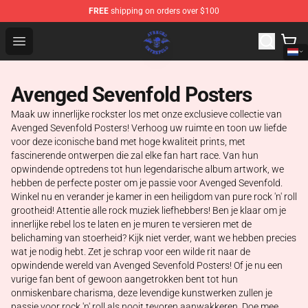
FREE
shipping on orders over $100
Avenged Sevenfold Shop - Official Avenged Sevenfold M
Open menu
Avenged Sevenfold Posters
Maak uw innerlijke rockster los met onze exclusieve collectie van
Avenged Sevenfold Posters! Verhoog uw ruimte en toon uw liefde
voor deze iconische band met hoge kwaliteit prints, met
fascinerende ontwerpen die zal elke fan hart race. Van hun
opwindende optredens tot hun legendarische album artwork, we
hebben de perfecte poster om je passie voor Avenged Sevenfold.
Winkel nu en verander je kamer in een heiligdom van pure rock 'n' roll
grootheid! Attentie alle rock muziek liefhebbers! Ben je klaar om je
innerlijke rebel los te laten en je muren te versieren met de
belichaming van stoerheid? Kijk niet verder, want we hebben precies
wat je nodig hebt. Zet je schrap voor een wilde rit naar de
opwindende wereld van Avenged Sevenfold Posters! Of je nu een
vurige fan bent of gewoon aangetrokken bent tot hun
onmiskenbare charisma, deze levendige kunstwerken zullen je
passie voor rock 'n' roll als nooit tevoren aanwakkeren. Doe mee