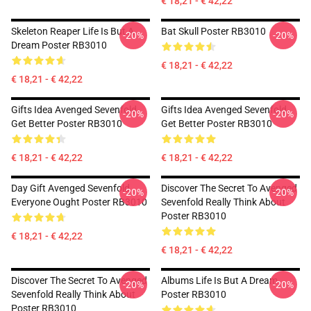
€ 18,21 - € 42,22
Skeleton Reaper Life Is But A
Bat Skull Poster RB3010
-20%
-20%
Dream Poster RB3010
€ 18,21 - € 42,22
€ 18,21 - € 42,22
Gifts Idea Avenged Sevenfold
Gifts Idea Avenged Sevenfold
-20%
-20%
Get Better Poster RB3010
Get Better Poster RB3010
€ 18,21 - € 42,22
€ 18,21 - € 42,22
Day Gift Avenged Sevenfold
Discover The Secret To Avenged
-20%
-20%
Everyone Ought Poster RB3010
Sevenfold Really Think About
Poster RB3010
€ 18,21 - € 42,22
€ 18,21 - € 42,22
Discover The Secret To Avenged
Albums Life Is But A Dream
-20%
-20%
Sevenfold Really Think About
Poster RB3010
Poster RB3010