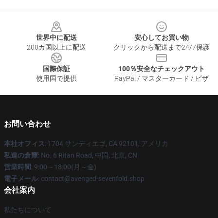
Footer
世界中に配送
安心してお買い物
200カ国以上に配送
クリックから配送まで24/7保護
国際保証
100％安全なチェックアウト
使用国で提供
PayPal / マスターカード / ビザ
お問い合わせ
本社オフィス
: 1704 サンディエゴ, CA 92101, アメリカ
私達の倉庫
: No. 6 Ritan Road, 中国, 北京, CN
営業時間
: 9:00～18:00(月～金)
電子メール
: contact@avenged-sevenfold.shop
会社案内
私たちについて