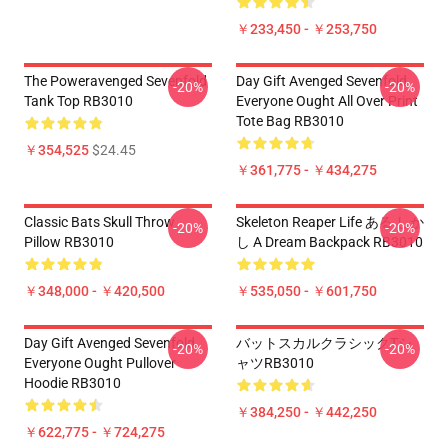
￥233,450 - ￥253,750
The Poweravenged Sevenfold
Day Gift Avenged Sevenfold
-20%
-20%
Tank Top RB3010
Everyone Ought All Over Print
Tote Bag RB3010
￥354,525
$24.45
￥361,775 - ￥434,275
Classic Bats Skull Throw
Skeleton Reaper Life ある しか
-20%
-20%
Pillow RB3010
し A Dream Backpack RB3010
￥348,000 - ￥420,500
￥535,050 - ￥601,750
Day Gift Avenged Sevenfold
バットスカルクラシックTシ
-20%
-20%
Everyone Ought Pullover
ャツRB3010
Hoodie RB3010
￥384,250 - ￥442,250
￥622,775 - ￥724,275