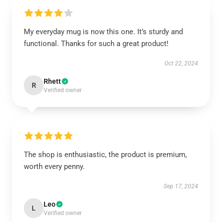
My everyday mug is now this one. It’s sturdy and
functional. Thanks for such a great product!
Oct 22, 2024
Rhett
R
Verified owner
The shop is enthusiastic, the product is premium,
worth every penny.
Sep 17, 2024
Leo
L
Verified owner