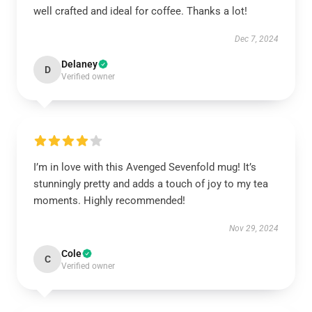
well crafted and ideal for coffee. Thanks a lot!
Dec 7, 2024
Delaney
D
Verified owner
I’m in love with this Avenged Sevenfold mug! It’s
stunningly pretty and adds a touch of joy to my tea
moments. Highly recommended!
Nov 29, 2024
Cole
C
Verified owner