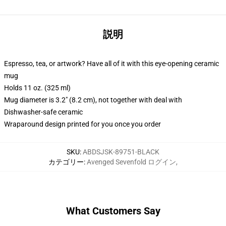
説明
Espresso, tea, or artwork? Have all of it with this eye-opening ceramic
mug
Holds 11 oz. (325 ml)
Mug diameter is 3.2" (8.2 cm), not together with deal with
Dishwasher-safe ceramic
Wraparound design printed for you once you order
SKU
:
ABDSJSK-89751-BLACK
カテゴリー
:
Avenged Sevenfold ログイン
,
What Customers Say