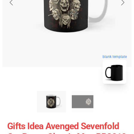
blank template
Gifts Idea Avenged Sevenfold