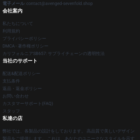
電子メール
: contact@avenged-sevenfold.shop
会社案内
私たちについて
利用規約
プライバシーポリシー
DMCA - 著作権ポリシー
カリフォルニアSB657: サプライチェーンの透明性法
当社のサポート
配送&配送ポリシー
支払条件
返品・返金ポリシー
お問い合わせ
カスタマーサポート(FAQ)
スタッフ
私達の店
弊社では、各製品の設計をしております。 高品質で美しいデザイン
製品をご提供します。 これは、あなたのユニークなスタイルを示す