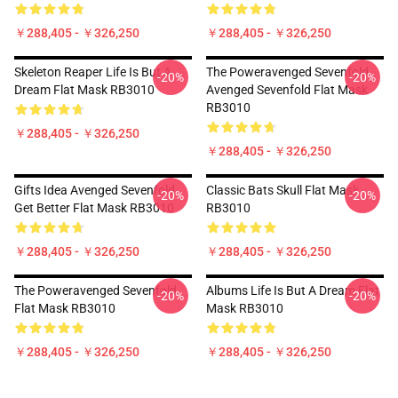
￥288,405 - ￥326,250
￥288,405 - ￥326,250
Skeleton Reaper Life Is But A
The Poweravenged Sevenfold
-20%
-20%
Dream Flat Mask RB3010
Avenged Sevenfold Flat Mask
RB3010
￥288,405 - ￥326,250
￥288,405 - ￥326,250
Gifts Idea Avenged Sevenfold
Classic Bats Skull Flat Mask
-20%
-20%
Get Better Flat Mask RB3010
RB3010
￥288,405 - ￥326,250
￥288,405 - ￥326,250
The Poweravenged Sevenfold
Albums Life Is But A Dream Flat
-20%
-20%
Flat Mask RB3010
Mask RB3010
￥288,405 - ￥326,250
￥288,405 - ￥326,250