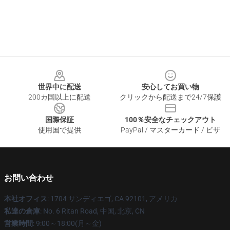
Footer
世界中に配送
安心してお買い物
200カ国以上に配送
クリックから配送まで24/7保護
国際保証
100％安全なチェックアウト
使用国で提供
PayPal / マスターカード / ビザ
お問い合わせ
本社オフィス
: 1704 サンディエゴ, CA 92101, アメリカ
私達の倉庫
: No. 6 Ritan Road, 中国, 北京, CN
営業時間
: 9:00～18:00(月～金)