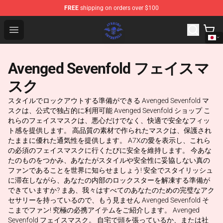
FREE
shipping on orders over $100
Avenged Sevenfold Shop - Official Avenged Sevenfold M
Open menu
Avenged Sevenfold フェイスマ
スク
スタイルでロックアウトする準備ができる Avenged Sevenfold マ
スクは、公式で独占的に利用可能 Avenged Sevenfold ショップ こ
れらのフェイスマスクは、悪心だけでなく、快適で安全なフィッ
ト感を提供します。 高品質の素材で作られたマスクは、保護され
たままに優れた通気性を提供します。 A7Xの愛を表示し、これら
の必須のフェイスマスクに行くたびに安全を維持します。 今あな
たのものをつかみ、あなたがスタイルや安全性に妥協しない真の
ファンであることを世界に知らせましょう! 安全でスタイリッシュ
に滞在しながら、あなたの内部のロックスターを解凍する準備が
できていますか? まあ、我々はすべてのあなたのための完璧なアク
セサリーを持っているので、もう見ません Avenged Sevenfold そ
こまでファン! 究極の必携アイテムをご紹介します。 Avenged
Sevenfold フェイスマスク。 自宅で頭を張っているか、または社